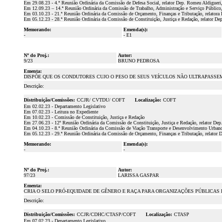
Em 29.08.23 - 4.ª Reunião Ordinária da Comissão de Defesa Social, relator Dep. Romeu Aldigueri,
Em 12.09.23 – 14.ª Reunião Ordinária da Comissão de Trabalho, Administração e Serviço Público, 
Em 03.10.23 - 21.ª Reunião Ordinária da Comissão de Orçamento, Finanças e Tributação, relatora D
Em 05.12.23 - 28.ª Reunião Ordinária da Comissão de Constituição, Justiça e Redação, relator De
Memorando:
Emenda(s):
-
- E1
Nº do Proj.:
Autor:
9/23
BRUNO PEDROSA
Ementa:
DISPÕE QUE OS CONDUTORES CUJO O PESO DE SEUS VEÍCULOS NÃO ULTRAPASSEM
Descrição:
Distribuição/Comissões:
CCJR/ CVTDU/ COFT
Localização:
COFT
Em 02.02.23 - Departamento Legislativo
Em 07.02.23 - Leitura no Expediente
Em 10.02.23 - Comissão de Constituição, Justiça e Redação
Em 27.06.23 - 12º Reunião Ordinária da Comissão de Constituição, Justiça e Redação, relator Dep
Em 04.10.23 - 8.ª Reunião Ordinária da Comissão de Viação Transporte e Desenvolvimento Urbano
Em 05.12.23 - 29.ª Reunião Ordinária da Comissão de Orçamento, Finanças e Tributação, relator 
Memorando:
Emenda(s):
-
-
Nº do Proj.:
Autor:
97/23
LARISSA GASPAR
Ementa:
CRIA O SELO PRÓ-EQUIDADE DE GÊNERO E RAÇA PARA ORGANIZAÇÕES PÚBLICAS 
Descrição:
Distribuição/Comissões:
CCJR/CDHC/CTASP/COFT
Localização:
CTASP
Em 07.02.23 - Departamento Legislativo