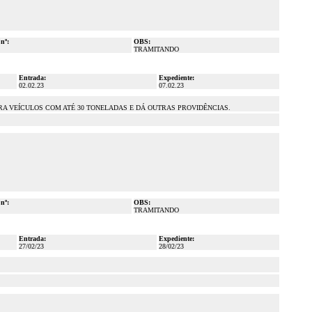
 nº:
OBS:
TRAMITANDO
Entrada:
Expediente:
02.02.23
07.02.23
RA VEÍCULOS COM ATÉ 30 TONELADAS E DÁ OUTRAS PROVIDÊNCIAS.
 nº:
OBS:
TRAMITANDO
Entrada:
Expediente:
27/02/23
28/02/23