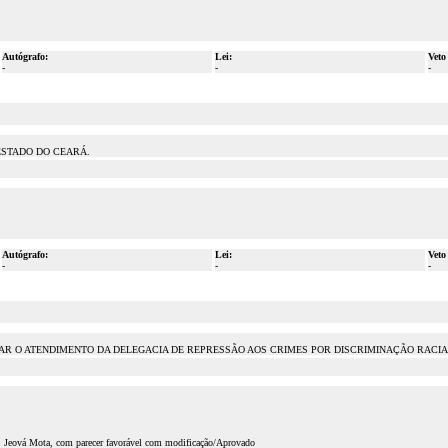
Autógrafo:
Lei:
Veto
-
-
-
ESTADO DO CEARÁ.
Autógrafo:
Lei:
Veto
-
-
-
 AMPLIAR O ATENDIMENTO DA DELEGACIA DE REPRESSÃO AOS CRIMES POR DISCRIMINAÇÃO RAC
p. Jeová Mota, com parecer favorável com modificação/Aprovado