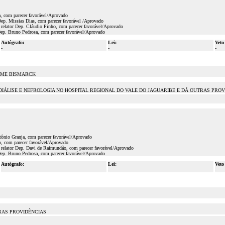
a, com parecer favorável/Aprovado
ep. Missias Dias, com parecer favorável /Aprovado
relator Dep. Cláudio Pinho, com parecer favorável/Aprovado
Dep. Bruno Pedrosa, com parecer favorável/Aprovado
Autógrafo:
Lei:
Veto
-
-
-
ERME BISMARCK
IÁLISE E NEFROLOGIA NO HOSPITAL REGIONAL DO VALE DO JAGUARIBE E DÁ OUTRAS PROV
tônio Granja, com parecer favorável/Aprovado
o, com parecer favorável/Aprovado
 relator Dep. Davi de Raimundão, com parecer favorável/Aprovado
Dep. Bruno Pedrosa, com parecer favorável/Aprovado
Autógrafo:
Lei:
Veto
-
-
-
RAS PROVIDÊNCIAS