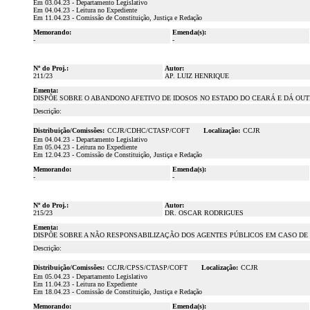
Em 03.04.23 - Departamento Legislativo
Em 04.04.23 - Leitura no Expediente
Em 11.04.23 - Comissão de Constituição, Justiça e Redação
Memorando:
Emenda(s):
-
-
Nº do Proj.:
Autor:
211/23
AP. LUIZ HENRIQUE
Ementa:
DISPÕE SOBRE O ABANDONO AFETIVO DE IDOSOS NO ESTADO DO CEARÁ E DÁ OUT
Descrição:
Distribuição/Comissões:
CCJR/CDHC/CTASP/COFT
Localização:
CCJR
Em 04.04.23 - Departamento Legislativo
Em 05.04.23 - Leitura no Expediente
Em 12.04.23 - Comissão de Constituição, Justiça e Redação
Memorando:
Emenda(s):
-
-
Nº do Proj.:
Autor:
215/23
DR. OSCAR RODRIGUES
Ementa:
DISPÕE SOBRE A NÃO RESPONSABILIZAÇÃO DOS AGENTES PÚBLICOS EM CASO DE
Descrição:
Distribuição/Comissões:
CCJR/CPSS/CTASP/COFT
Localização:
CCJR
Em 05.04.23 - Departamento Legislativo
Em 11.04.23 - Leitura no Expediente
Em 18.04.23 - Comissão de Constituição, Justiça e Redação
Memorando:
Emenda(s):