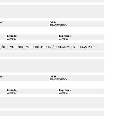
 nº:
OBS:
TRAMITANDO
Entrada:
Expediente:
22/02/23
23/02/23
ULAÇÃO DE MERCADORIAS E SOBRE PRESTAÇÕES DE SERVIÇOS DE TRANSPORTE
 nº:
OBS:
TRAMITANDO
Entrada:
Expediente:
22/02/23
23/02/23