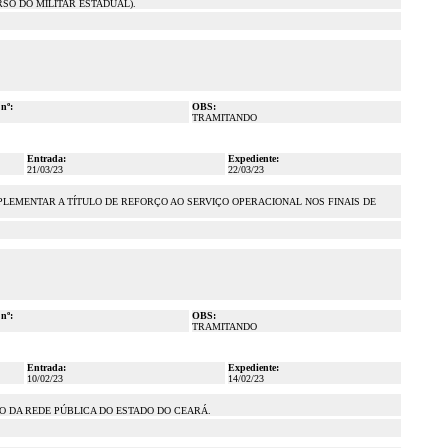
RSO DO MILITAR ESTADUAL).
 nº:
OBS:
TRAMITANDO
Entrada:
Expediente:
21/03/23
22/03/23
SUPLEMENTAR A TÍTULO DE REFORÇO AO SERVIÇO OPERACIONAL NOS FINAIS DE
 nº:
OBS:
TRAMITANDO
Entrada:
Expediente:
10/02/23
14/02/23
NO DA REDE PÚBLICA DO ESTADO DO CEARÁ.