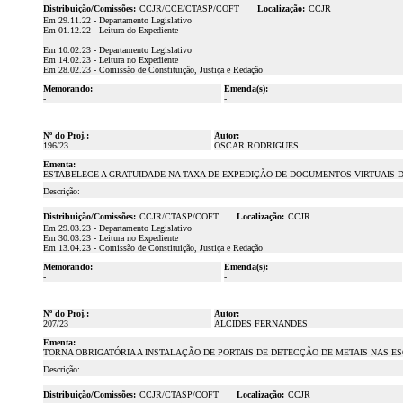
Distribuição/Comissões:
CCJR/CCE/CTASP/COFT
Localização:
CCJR
Em 29.11.22 - Departamento Legislativo
Em 01.12.22 - Leitura do Expediente
Em 10.02.23 - Departamento Legislativo
Em 14.02.23 - Leitura no Expediente
Em 28.02.23 - Comissão de Constituição, Justiça e Redação
Memorando:
Emenda(s):
-
-
Nº do Proj.:
Autor:
196/23
OSCAR RODRIGUES
Ementa:
ESTABELECE A GRATUIDADE NA TAXA DE EXPEDIÇÃO DE DOCUMENTOS VIRTUAIS 
Descrição:
Distribuição/Comissões:
CCJR/CTASP/COFT
Localização:
CCJR
Em 29.03.23 - Departamento Legislativo
Em 30.03.23 - Leitura no Expediente
Em 13.04.23 - Comissão de Constituição, Justiça e Redação
Memorando:
Emenda(s):
-
-
Nº do Proj.:
Autor:
207/23
ALCIDES FERNANDES
Ementa:
TORNA OBRIGATÓRIA A INSTALAÇÃO DE PORTAIS DE DETECÇÃO DE METAIS NAS E
Descrição:
Distribuição/Comissões:
CCJR/CTASP/COFT
Localização:
CCJR