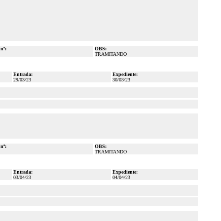
 nº:
OBS:
TRAMITANDO
Entrada:
Expediente:
29/03/23
30/03/23
 nº:
OBS:
TRAMITANDO
Entrada:
Expediente:
03/04/23
04/04/23