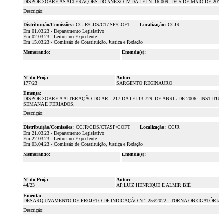
DISPÕE SOBRE AS ALTERAÇÕES DO ANEXO IV DA LEI Nº 16.009, DE 5 DE MAIO DE
Descrição:
Distribuição/Comissões:
CCJR/CDS/CTASP/COFT
Localização:
CCJR
Em 01.03.23 - Departamento Legislativo
Em 02.03.23 - Leitura no Expediente
Em 15.03.23 - Comissão de Constituição, Justiça e Redação
Memorando:
Emenda(s):
-
-
Nº do Proj.:
Autor:
177/23
SARGENTO REGINAURO
Ementa:
DISPÕE SOBRE A ALTERAÇÃO DO ART. 217 DA LEI 13.729, DE ABRIL DE 2006 - 
SEMANA E FERIADOS.
Descrição:
Distribuição/Comissões:
CCJR/CDS/CTASP/COFT
Localização:
CCJR
Em 21.03.23 - Departamento Legislativo
Em 22.03.23 - Leitura no Expediente
Em 03.04.23 - Comissão de Constituição, Justiça e Redação
Memorando:
Emenda(s):
-
-
Nº do Proj.:
Autor:
44/23
AP.LUIZ HENRIQUE E ALMIR BIÉ
Ementa:
DESARQUIVAMENTO DE PROJETO DE INDICAÇÃO N.° 256/2022 - TORNA OBRIGATÓR
Descrição: