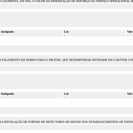
 2019 (AUMENTA, EM 50%, O VALOR DA INDENIZAÇÃO DE REFORÇO AO SERVIÇO OPERACIONAL I
Autógrafo:
Lei:
Veto
-
-
-
INSTITUI PAGAMENTO EM DOBRO PARA O MILITAR, QUE DESEMPENHAR ATIVIDADE EM CARÁTER 
Autógrafo:
Lei:
Veto
-
-
-
IA A INSTALAÇÃO DE PORTAIS DE DETECTORES DE METAIS NOS ESTABELECIMENTOS DE ENSI