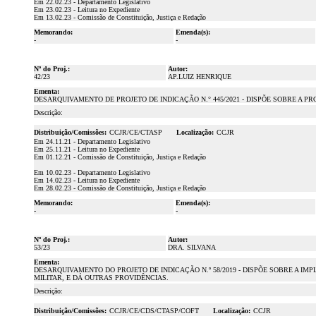
Em 22.02.23 - Departamento Legislativo
Em 23.02.23 - Leitura no Expediente
Em 13.02.23 - Comissão de Constituição, Justiça e Redação
Memorando:
Emenda(s):
-
-
Nº do Proj.:
Autor:
42/23
AP.LUIZ HENRIQUE
Ementa:
DESARQUIVAMENTO DE PROJETO DE INDICAÇÃO N.° 445/2021 - DISPÕE SOBRE A P
Descrição:
Distribuição/Comissões:
CCJR/CE/CTASP
Localização:
CCJR
Em 24.11.21 - Departamento Legislativo
Em 25.11.21 - Leitura no Expediente
Em 01.12.21 - Comissão de Constituição, Justiça e Redação
Em 10.02.23 - Departamento Legislativo
Em 14.02.23 - Leitura no Expediente
Em 28.02.23 - Comissão de Constituição, Justiça e Redação
Memorando:
Emenda(s):
-
-
Nº do Proj.:
Autor:
53/23
DRA. SILVANA
Ementa:
DESARQUIVAMENTO DO PROJETO DE INDICAÇÃO N.º 58/2019 - DISPÕE SOBRE A 
MILITAR, E DÁ OUTRAS PROVIDÊNCIAS.
Descrição:
Distribuição/Comissões:
CCJR/CE/CDS/CTASP/COFT
Localização:
CCJR