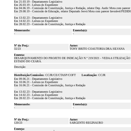
Em 21.03.19 - Departamento Legislativo
Em 26.03.19 - Leitura do Expediente
Em 04.06.19 - Comissão de Constituição, Justiça e Redação, relator Dep. Audic Mota com parecer 
Em 29.08.19 - Comissão de Educação, relator Deputado Jeová Mota com parecer favoráve
Em 13.02.23 - Departamento Legislativo
Em 14.02.23 - Leitura no Expediente
Em 28.02.23 - Comissão de Constituição, Justiça e Redação
Memorando:
Emenda(s):
-
-
Nº do Proj.:
Autor:
55/23
TONY BRITO COAUTORIA DRA.SILVANA
Ementa:
DESARQUIVAMENTO DO PROJETO DE INDICAÇÃO N.º 219/2021 - VEDA A UTILIZA
ESTADO DO CEARÁ.
Descrição:
Distribuição/Comissões:
CCJR/CE/CTASP/COFT
Localização:
CCJR
Em 09.06.21 - Departamento Legislativo
Em 10.06.21 - Leitura no Expediente
Em 16.06.21 - Comissão de Constituição, Justiça e Redação
Em 13.02.23 - Departamento Legislativo
Em 14.02.23 - Leitura no Expediente
Em 28.02.23 - Comissão de Constituição, Justiça e Redação
Memorando:
Emenda(s):
-
-
Nº do Proj.:
Autor:
120/23
SARGENTO REGINAURO
Ementa: