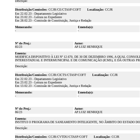
Descrição:
Distribuição/Comissões:
CCJR/CE/CTASP/COFT
Localização:
CCJR
Em 22.02.23 - Departamento Legislativo
Em 23.02.23 - Leitura no Expediente
Em 28.02.23 - Comissão de Constituição, Justiça e Redação
Memorando:
Emenda(s):
-
-
Nº do Proj.:
Autor:
85/23
AP.LUIZ HENRIQUE
Ementa:
MODIFICA DISPOSITIVO À LEI Nº 12.670, DE 30 DE DEZEMBRO 1996, A QUAL C
INTERESTADUAL E INTERMUNICIPAL E DE COMUNICAÇÃO (ICMS), E DÁ OUTRAS P
Descrição:
Distribuição/Comissões:
CCJR/CICTS/CTASP/COFT
Localização:
CCJR
Em 22.02.23 - Departamento Legislativo
Em 23.02.23 - Leitura no Expediente
Em 13.02.23 - Comissão de Constituição, Justiça e Redação
Memorando:
Emenda(s):
-
-
Nº do Proj.:
Autor:
86/23
AP.LUIZ HENRIQUE
Ementa:
INSTITUI O PROGRAMA DE SANEAMENTO INTELIGENTE, NO ÂMBITO DO ESTADO DO
Descrição:
Distribuição/Comissões:
CCJR/CVTDU/CTASP/COFT
Localização:
CCJR