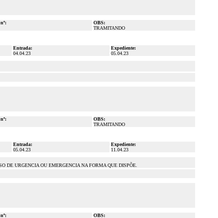
 nº:
OBS:
TRAMITANDO
Entrada:
Expediente:
04.04.23
05.04.23
 nº:
OBS:
TRAMITANDO
Entrada:
Expediente:
05.04.23
11.04.23
O DE URGENCIA OU EMERGENCIA NA FORMA QUE DISPÕE.
 nº:
OBS: