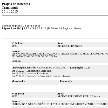
Projeto de Indicação
Tramitando
2011 / 2015
Exibindo registros 1 á 15 (de 1698)
Página 1 de 114:
[
1
2
3
4
5
6
7
8
9
10
]
Próximas 10 Páginas
|
Ùltima
Nº do Proj.:
Autor:
64/23
ALCIDES FERNANDES
Ementa:
DISPÕE SOBRE A DISPONIBILIZAÇÃO GRATUITA DE ACESSO À REDE DE COMUNICAÇ
PELO GOVERNO DO ESTADO DO CEARÁ.
Descrição:
Distribuição/Comissões:
CCJR/CSSS/CTASP/COFT
Localização:
CCJR
Em 14.02.23 - Departamento Legislativo
Em 15.02.23 - Leitura no Expediente
Em 28.02.23 - Comissão de Constituição, Justiça e Redação
Memorando:
Emenda(s):
-
-
Nº do Proj.:
Autor:
81/23
ALCIDES FERNANDES E DR. SILVANA
Ementa:
DETERMINA A IMPLANTAÇÃO DE SISTEMA DE VIDEOMONITORAMENTO E REGISTRO D