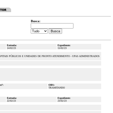
Busca:
Entrada:
Expediente:
14/02/23
15/02/23
SPITAIS PÚBLICOS E UNIDADES DE PRONTO ATENDIMENTO - UPAS ADMINISTRADOS
 nº:
OBS:
TRAMITANDO
Entrada:
Expediente:
22/02/23
23/02/23