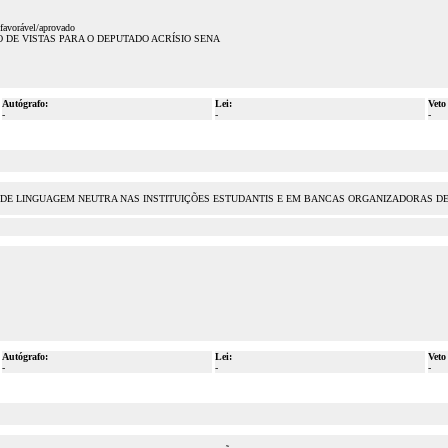
favorável/aprovado
l/PEDIDO DE VISTAS PARA O DEPUTADO ACRÍSIO SENA
Autógrafo:
Lei:
Veto
-
-
-
ÇÃO DE LINGUAGEM NEUTRA NAS INSTITUIÇÕES ESTUDANTIS E EM BANCAS ORGANIZADORAS 
Autógrafo:
Lei:
Veto
-
-
-