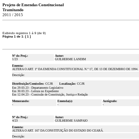
Projeto de Emendas Constitucional
Tramitando
2011 / 2015
Exibindo registros 1 á 9 (de 9)
Página 1 de 1:
[
1
]
Nº do Proj.:
Autor:
1/23
GUILHERME LANDIM
Ementa:
ALTERA O ART. 1º DA EMENDA CONSTITUCIONAL N.º 17, DE 13 DE DEZEMBRO DE 1994.
Descrição:
Distribuição/Comissões:
CCJR
Localização:
CCJR
Em 29.03.23 - Departamento Legislativo
Em 30.03.23 - Leitura no Expediente
Em 12.04.23 - Comissão de Constituição, Justiça e Redação
Memorando:
Emenda(s):
Autógrafo:
-
-
-
Nº do Proj.:
Autor:
4/23
GUILHERME SAMPAIO
Ementa:
ALTERA O ART. 167 DA CONSTITUIÇÃO DO ESTADO DO CEARÁ.
Descrição: