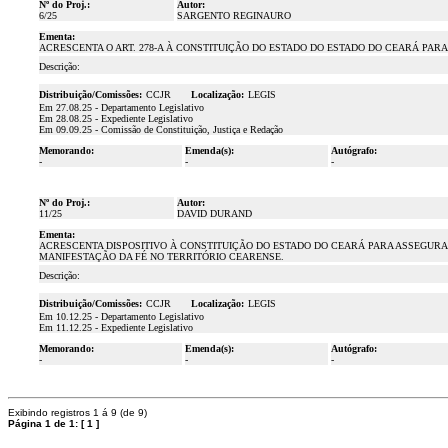
Nº do Proj.:
Autor:
6/25
SARGENTO REGINAURO
Ementa:
ACRESCENTA O ART. 278-A À CONSTITUIÇÃO DO ESTADO DO ESTADO DO CEARÁ PAR
Descrição:
Distribuição/Comissões:
CCJR
Localização:
LEGIS
Em 27.08.25 - Departamento Legislativo
Em 28.08.25 - Expediente Legislativo
Em 09.09.25 - Comissão de Constituição, Justiça e Redação
Memorando:
Emenda(s):
Autógrafo:
-
-
-
Nº do Proj.:
Autor:
11/25
DAVID DURAND
Ementa:
ACRESCENTA DISPOSITIVO À CONSTITUIÇÃO DO ESTADO DO CEARÁ PARA ASSEGURAR
MANIFESTAÇÃO DA FÉ NO TERRITÓRIO CEARENSE.
Descrição:
Distribuição/Comissões:
CCJR
Localização:
LEGIS
Em 10.12.25 - Departamento Legislativo
Em 11.12.25 - Expediente Legislativo
Memorando:
Emenda(s):
Autógrafo:
-
-
-
Exibindo registros 1 á 9 (de 9)
Página 1 de 1:
[
1
]