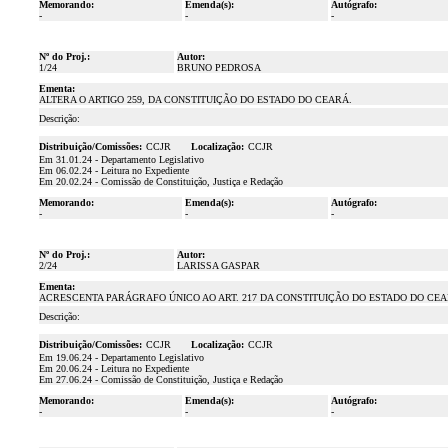
Memorando:
Emenda(s):
Autógrafo:
-
-
-
Nº do Proj.:
Autor:
1/24
BRUNO PEDROSA
Ementa:
ALTERA O ARTIGO 259, DA CONSTITUIÇÃO DO ESTADO DO CEARÁ.
Descrição:
Distribuição/Comissões:
CCJR
Localização:
CCJR
Em 31.01.24 - Departamento Legislativo
Em 06.02.24 - Leitura no Expediente
Em 20.02.24 - Comissão de Constituição, Justiça e Redação
Memorando:
Emenda(s):
Autógrafo:
-
-
-
Nº do Proj.:
Autor:
2/24
LARISSA GASPAR
Ementa:
ACRESCENTA PARÁGRAFO ÚNICO AO ART. 217 DA CONSTITUIÇÃO DO ESTADO DO CEA
Descrição:
Distribuição/Comissões:
CCJR
Localização:
CCJR
Em 19.06.24 - Departamento Legislativo
Em 20.06.24 - Leitura no Expediente
Em 27.06.24 - Comissão de Constituição, Justiça e Redação
Memorando:
Emenda(s):
Autógrafo:
-
-
-