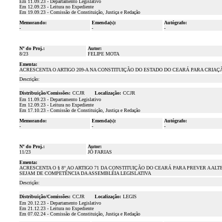
Em 11.09.23 - Departamento Legislativo
Em 12.09.23 - Leitura no Expediente
Em 19.09.23 - Comissão de Constituição, Justiça e Redação
Memorando:
Emenda(s):
Autógrafo:
-
-
-
Nº do Proj.:
Autor:
8/23
FELIPE MOTA
Ementa:
ACRESCENTA O ARTIGO 209-A NA CONSTITUIÇÃO DO ESTADO DO CEARÁ PARA CRIA
Descrição:
Distribuição/Comissões:
CCJR
Localização:
CCJR
Em 11.09.23 - Departamento Legislativo
Em 12.09.23 - Leitura no Expediente
Em 17.10.23 - Comissão de Constituição, Justiça e Redação
Memorando:
Emenda(s):
Autógrafo:
-
-
-
Nº do Proj.:
Autor:
11/23
JÔ FARIAS
Ementa:
ACRESCENTA O § 8° AO ARTIGO 71 DA CONSTITUIÇÃO DO CEARÁ PARA PREVER A A
SEJAM DE COMPETÊNCIA DA ASSEMBLÉIA LEGISLATIVA
Descrição:
Distribuição/Comissões:
CCJR
Localização:
LEGIS
Em 20.12.23 - Departamento Legislativo
Em 21.12.23 - Leitura no Expediente
Em 07.02.24 - Comissão de Constituição, Justiça e Redação