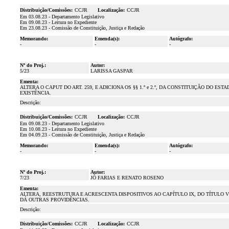
Distribuição/Comissões:
CCJR
Localização:
CCJR
Em 03.08.23 - Departamento Legislativo
Em 09.08.23 - Leitura no Expediente
Em 23.08.23 - Comissão de Constituição, Justiça e Redação
Memorando:
Emenda(s):
Autógrafo:
-
-
-
Nº do Proj.:
Autor:
5/23
LARISSA GASPAR
Ementa:
ALTERA O CAPUT DO ART. 259, E ADICIONA OS §§ 1.º e 2.º, DA CONSTITUIÇÃO DO 
EXISTÊNCIA.
Descrição:
Distribuição/Comissões:
CCJR
Localização:
CCJR
Em 09.08.23 - Departamento Legislativo
Em 10.08.23 - Leitura no Expediente
Em 04.09.23 - Comissão de Constituição, Justiça e Redação
Memorando:
Emenda(s):
Autógrafo:
-
-
-
Nº do Proj.:
Autor:
7/23
JÔ FARIAS E RENATO ROSENO
Ementa:
ALTERA, REESTRUTURA E ACRESCENTA DISPOSITIVOS AO CAPÍTULO IX, DO TÍTULO V
DÁ OUTRAS PROVIDÊNCIAS.
Descrição:
Distribuição/Comissões:
CCJR
Localização:
CCJR