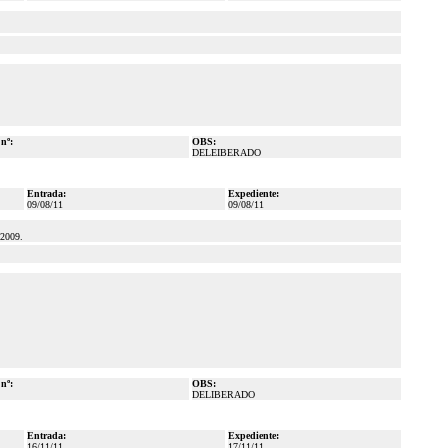
 nº:
OBS:
DELEIBERADO
Entrada:
Expediente:
09/08/11
09/08/11
2009.
 nº:
OBS:
DELIBERADO
Entrada:
Expediente:
16/11/11
17/11/11