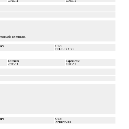
03/05/11
03/05/11
resentação de emendas.
 nº:
OBS:
DELIBERADO
Entrada:
Expediente:
27/05/11
27/05/11
 nº:
OBS:
APROVADO