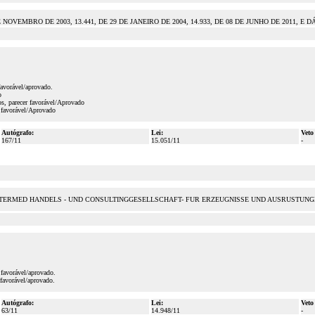
DE NOVEMBRO DE 2003, 13.441, DE 29 DE JANEIRO DE 2004, 14.933, DE 08 DE JUNHO DE 2011, 
favorável/aprovado.
o
s, parecer favorável/Aprovado
 favorável/Aprovado
Autógrafo:
Lei:
Veto
167/11
15.051/11
-
NTERMED HANDELS - UND CONSULTINGGESELLSCHAFT- FUR ERZEUGNISSE UND AUSRUSTUNG
favorável/aprovado.
favorável/aprovado.
Autógrafo:
Lei:
Veto
63/11
14.948/11
-