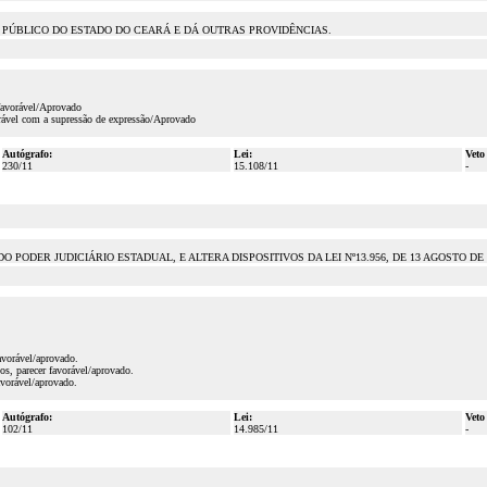
PÚBLICO DO ESTADO DO CEARÁ E DÁ OUTRAS PROVIDÊNCIAS.
favorável/Aprovado
ável com a supressão de expressão/Aprovado
Autógrafo:
Lei:
Veto
230/11
15.108/11
-
ODER JUDICIÁRIO ESTADUAL, E ALTERA DISPOSITIVOS DA LEI Nº13.956, DE 13 AGOSTO DE 
avorável/aprovado.
s, parecer favorável/aprovado.
vorável/aprovado.
Autógrafo:
Lei:
Veto
102/11
14.985/11
-