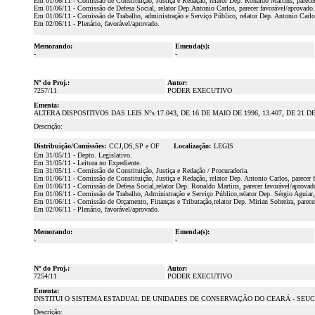
Em 01/06/11 - Comissão de Constituição, Justiça e Redação, relator Dep. Ronaldo Martins, parecer
Em 01/06/11 - Comissão de Defesa Social, relator Dep.Antonio Carlos, parecer favorável/aprovado.
Em 01/06/11 - Comissão de Trabalho, administração e Serviço Público, relator Dep. Antonio Carlos
Em 02/06/11 - Plenário, favorável/aprovado.
Memorando:
Emenda(s):
-
-
Nº do Proj.:
Autor:
7257/11
PODER EXECUTIVO
Ementa:
ALTERA DISPOSITIVOS DAS LEIS N°s 17.043, DE 16 DE MAIO DE 1996, 13.407, DE 21
Descrição:
Distribuição/Comissões:
CCJ,DS,SP e OF
Localização:
LEGIS
Em 31/05/11 - Depto. Legislativo.
Em 31/05/11 - Leitura no Expediente.
Em 31/05/11 - Comissão de Constituição, Justiça e Redação / Procuradoria.
Em 01/06/11 - Comissão de Constituição, Justiça e Redação, relator Dep. Antonio Carlos, parecer 
Em 01/06/11 - Comissão de Defesa Social,relator Dep. Ronaldo Martins, parecer favorável/aprovad
Em 01/06/11 - Comissão de Trabalho, Administração e Serviço Público,relator Dep. Sérgio Aguiar, 
Em 01/06/11 - Comissão de Orçamento, Finanças e Tributação,relator Dep. Mirian Sobreira, parece
Em 02/06/11 - Plenário, favorável/aprovado.
Memorando:
Emenda(s):
-
-
Nº do Proj.:
Autor:
7254/11
PODER EXECUTIVO
Ementa:
INSTITUI O SISTEMA ESTADUAL DE UNIDADES DE CONSERVAÇÃO DO CEARÁ - SEUC
Descrição: