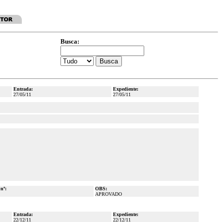
Busca:
Entrada:
Expediente:
27/05/11
27/05/11
 nº:
OBS:
APROVADO
Entrada:
Expediente:
22/12/11
22/12/11