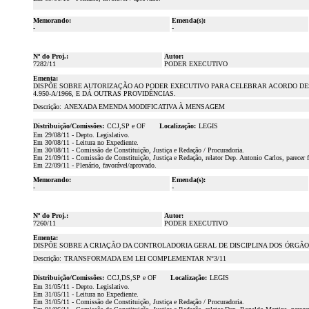
Memorando:
Emenda(s):
-
-
Nº do Proj.:
Autor:
7282/11
PODER EXECUTIVO
Ementa:
DISPÕE SOBRE AUTORIZAÇÃO AO PODER EXECUTIVO PARA CELEBRAR ACORDO DES
4.950-A/1966, E DÁ OUTRAS PROVIDÊNCIAS.
Descrição:
ANEXADA EMENDA MODIFICATIVA À MENSAGEM
Distribuição/Comissões:
CCJ,SP e OF
Localização:
LEGIS
Em 29/08/11 - Depto. Legislativo.
Em 30/08/11 - Leitura no Expediente.
Em 30/08/11 - Comissão de Constituição, Justiça e Redação / Procuradoria.
Em 21/09/11 - Comissão de Constituição, Justiça e Redação, relator Dep. Antonio Carlos, parecer 
Em 22/09/11 - Plenário, favorável/aprovado.
Memorando:
Emenda(s):
-
-
Nº do Proj.:
Autor:
7260/11
PODER EXECUTIVO
Ementa:
DISPÕE SOBRE A CRIAÇÃO DA CONTROLADORIA GERAL DE DISCIPLINA DOS ÓRGÃOS D
Descrição:
TRANSFORMADA EM LEI COMPLEMENTAR N°3/11
Distribuição/Comissões:
CCJ,DS,SP e OF
Localização:
LEGIS
Em 31/05/11 - Depto. Legislativo.
Em 31/05/11 - Leitura no Expediente.
Em 31/05/11 - Comissão de Constituição, Justiça e Redação / Procuradoria.