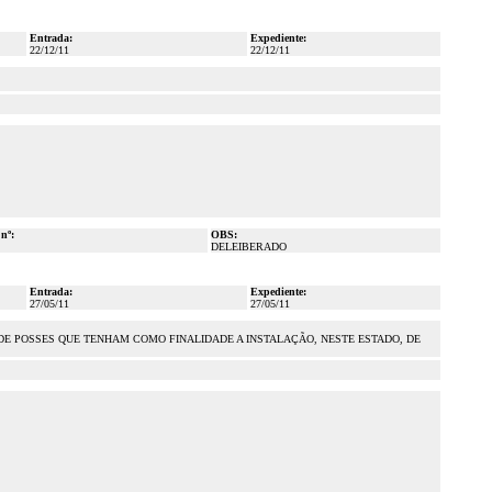
Entrada:
Expediente:
22/12/11
22/12/11
 nº:
OBS:
DELEIBERADO
Entrada:
Expediente:
27/05/11
27/05/11
DE POSSES QUE TENHAM COMO FINALIDADE A INSTALAÇÃO, NESTE ESTADO, DE