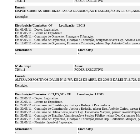
7251/11
PODER EXECUTIVO
Ementa:
DISPÕE SOBRE AS DIRETRIZES PARA A ELABORAÇÃO E EXECUÇÃO DA LEI ORÇAMEN
Descrição:
Distribuição/Comissões:
OF
Localização:
LEGIS
Em 03/05/11 - Depto. Legislativo.
Em 03/05/11 - Leitura no Expediente.
Em 03/05/11 - Comissão de Oramento, Finanças e Tributação.
Em 04/05/11 - Comissão de Orçamento, Finanças e Tributação, designado relator Dep. Antonio Carlo
Em 12/07/11 - Comissão de Orçamento, Finanças e Tributação, relator Dep. Antonio Carlos, parece
Memorando:
Emenda(s):
-
-
Nº do Proj.:
Autor:
7264/11
PODER EXECUTIVO
Ementa:
ALTERA DISPOSITIVOS DA LEI N°13.767, DE 28 DE ABRIL DE 2006 E DA LEI N°13.729
Descrição:
Distribuição/Comissões:
CCJ,DS,SP e OF
Localização:
LEGIS
Em 27/05/11 - Depto. Legislativo.
Em 27/05/11 - Leitura no Expediente.
Em 27/05/11 - Comissão de Constituição, Justiça e Redação / Procuradoria.
Em 30/05/11 - Comissão de Constituição, Justiça e Redação, relator Dep. Antônio Carlos, parecer 
Em 30/05/11 - Comissão de Defesa Social,relator Dep. Carlomano Marques, parecer favorável/apro
Em 30/05/11 - Comissão de Trabalho,Administração e Serviço Público, relator Dep.Carlomano Marq
Em 30/05/11 - Comissão de Orçamento, Finanças e Tributação,relator Dep. Carlomano Marques, par
Em 31/05/11 - Plenário, favorável / aprovado.
Memorando:
Emenda(s):
-
-