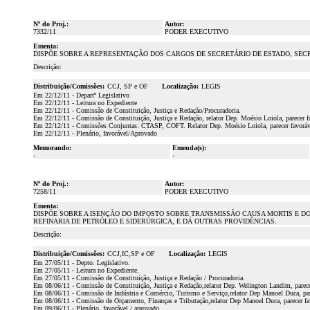
Nº do Proj.:
Autor:
7332/11
PODER EXECUTIVO
Ementa:
DISPÕE SOBRE A REPRESENTAÇÃO DOS CARGOS DE SECRETÁRIO DE ESTADO, SEC
Descrição:
Distribuição/Comissões:
CCJ, SP e OF
Localização:
LEGIS
Em 22/12/11 - Departº Legislativo
Em 22/12/11 - Leitura no Expediente
Em 22/12/11 - Comissão de Constituição, Justiça e Redação/Procuradoria.
Em 22/12/11 - Comissão de Constituição, Justiça e Redação, relator Dep. Moésio Loiola, parecer f
Em 22/12/11 - Comissões Conjuntas: CTASP, COFT. Relator Dep. Moésio Loiola, parecer favoráv
Em 22/12/11 - Plenário, favorável/Aprovado
Memorando:
Emenda(s):
-
-
Nº do Proj.:
Autor:
7258/11
PODER EXECUTIVO
Ementa:
DISPÕE SOBRE A ISENÇÃO DO IMPOSTO SOBRE TRANSMISSÃO CAUSA MORTIS E DO
REFINARIA DE PETRÓLEO E SIDERÚRGICA, E DÁ OUTRAS PROVIDÊNCIAS.
Descrição:
Distribuição/Comissões:
CCJ,IC,SP e OF
Localização:
LEGIS
Em 27/05/11 - Depto. Legislativo.
Em 27/05/11 - Leitura no Expediente.
Em 27/05/11 - Comissão de Constituição, Justiça e Redação / Procuradoria.
Em 08/06/11 - Comissão de Constituição, Justiça e Redação,relator Dep. Welington Landim, parece
Em 08/06/11 - Comissão de Indústria e Comércio, Turismo e Serviço,relator Dep Manoel Duca, par
Em 08/06/11 - Comissão de Orçamento, Finanças e Tributação,relator Dep Manoel Duca, parecer fa
Em 09/06/11 - Plenário, favorável / aprovado.