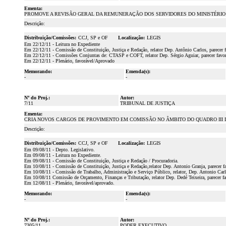
Ementa:
PROMOVE A REVISÃO GERAL DA REMUNERAÇÃO DOS SERVIDORES DO MINISTÉRIO 
Descrição:
Distribuição/Comissões:
CCJ, SP e OF
Localização:
LEGIS
Em 22/12/11 - Leitura no Expediente
Em 22/12/11 - Comissão de Constituição, Justiça e Redação, relator Dep. Antônio Carlos, parecer 
Em 22/12/11 - Comissões Conjuntas de: CTASP e COFT, relator Dep. Sérgio Aguiar, parecer favor
Em 22/12/11 - Plenário, favorável/Aprovado
Memorando:
Emenda(s):
-
-
Nº do Proj.:
Autor:
7/11
TRIBUNAL DE JUSTIÇA
Ementa:
CRIA NOVOS CARGOS DE PROVIMENTO EM COMISSÃO NO ÂMBITO DO QUADRO III DO P
Descrição:
Distribuição/Comissões:
CCJ, SP e OF
Localização:
LEGIS
Em 09/08/11 - Depto. Legislativo.
Em 09/08/11 - Leitura no Expediente.
Em 09/08/11 - Comissão de Constituição, Justiça e Redação / Procuradoria.
Em 10/08/11 - Comissão de Constituição, Justiça e Redação,relator Dep. Antonio Granja, parecer f
Em 10/08/11 - Comissão de Trabalho, Administração e Serviço Público, relator, Dep. Antonio Carlo
Em 10/08/11 Comissão de Orçamento, Finanças e Tributação, relator Dep. Dedé Teixeira, parecer fa
Em 12/08/11 - Plenário, favorável/aprovado.
Memorando:
Emenda(s):
-
-
Nº do Proj.:
Autor:
7305/11
PODER EXECUTIVO