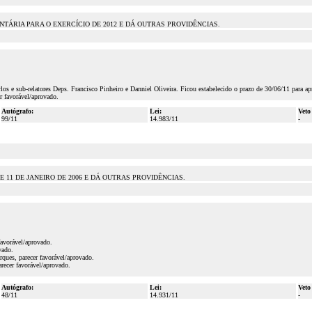
TÁRIA PARA O EXERCÍCIO DE 2012 E DÁ OUTRAS PROVIDÊNCIAS.
s e sub-relatores Deps. Francisco Pinheiro e Danniel Oliveira. Ficou estabelecido o prazo de 30/06/11 para ap
r favorável/aprovado.
Autógrafo:
Lei:
Veto
99/11
14.983/11
-
, DE 11 DE JANEIRO DE 2006 E DÁ OUTRAS PROVIDÊNCIAS.
favorável/aprovado.
vado.
ues, parecer favorável/aprovado.
ecer favorável/aprovado.
Autógrafo:
Lei:
Veto
48/11
14.931/11
-