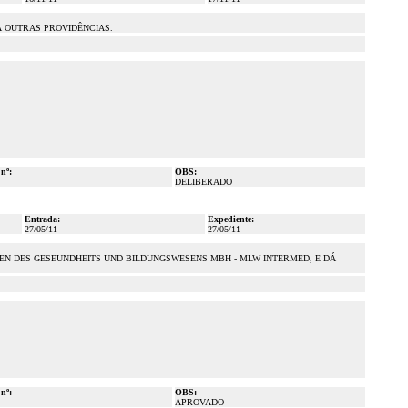
E DÁ OUTRAS PROVIDÊNCIAS.
 nº:
OBS:
DELIBERADO
Entrada:
Expediente:
27/05/11
27/05/11
EN DES GESEUNDHEITS UND BILDUNGSWESENS MBH - MLW INTERMED, E DÁ
 nº:
OBS:
APROVADO