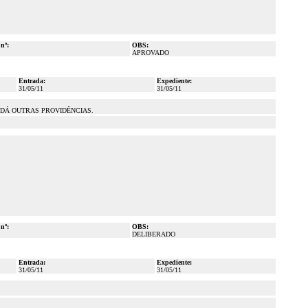
 nº:
OBS:
APROVADO
Entrada:
Expediente:
31/05/11
31/05/11
, E DÁ OUTRAS PROVIDÊNCIAS.
 nº:
OBS:
DELIBERADO
Entrada:
Expediente:
31/05/11
31/05/11