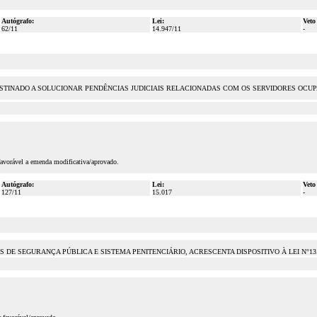
Autógrafo:
Lei:
Veto
62/11
14.947/11
-
TINADO A SOLUCIONAR PENDÊNCIAS JUDICIAIS RELACIONADAS COM OS SERVIDORES OCUP
favorável a emenda modificativa/aprovado.
Autógrafo:
Lei:
Veto
127/11
15.017
-
E SEGURANÇA PÚBLICA E SISTEMA PENITENCIÁRIO, ACRESCENTA DISPOSITIVO À LEI N°13.8