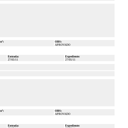
 nº:
OBS:
APROVADO
Entrada:
Expediente:
27/05/11
27/05/11
 nº:
OBS:
APROVADO
Entrada:
Expediente: