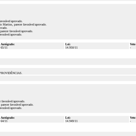
favorável/aprovado.
Martins, parecer favorável/aprovado.
ovado.
parecer favorável/aprovado.
avorável/aprovado.
Autógrafo:
Lei:
Veto
65/11
14.950/11
-
 PROVIDÊNCIAS.
 favorável/aprovado.
parecer favorável/aprovado.
avorável/aprovado.
Autógrafo:
Lei:
Veto
64/11
14.949/11
-