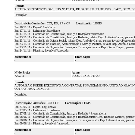
Ementa:
ALTERA DISPOSITIVOS DAS LEIS Nº 12.124, DE 06 DE JULHO DE 1993, 13.407, DE 21 
Descrição:
Distribuição/Comissões:
CCJ, DS, SP e OF
Localização:
LEGIS
Em 16/11/11 - Departº Legislativo
Em 17/11/11 - Leitura no Expediente
Em 17/11/11 - Comissão de Constituição, Justiça e Redação/Procuradoria
Em 23/11/11 - Comissão de Constituição, Justiça e Redação, relator Dep. Antônio Carlos, parecer 
Em 23/11/11 - Comissão de Defesa Social, relator Dep. Antônio Carlos, paracer favorável/Aprovad
Em 23/11/11 - Comissão de Trabalho, Administração e Serviço Público, relator Dep. Antônio Carlo
Em 23/11/11 - Comissão de Orçamento, Finanças e Tributação, relator Dep. Osmar Baquit, parecer
Em 24/11/11 - Plenário, favorável/Aprovado.
Memorando:
Emenda(s):
-
-
Nº do Proj.:
Autor:
7262/11
PODER EXECUTIVO
Ementa:
AUTORIZA O PODER EXECUTIVO A CONTRATAR FINANCIAMENTO JUNTO AO MLW I
OUTRAS PROVIDÊNCIAS.
Descrição:
Distribuição/Comissões:
CCJ e OF
Localização:
LEGIS
Em 27/05/11 - Depto. Legislativo.
Em 27/05/11 - Leitura no Expediente.
Em 27/05/11 - Comissão de Constituição, Justiça e Redação / Procuradoria.
Em 08/06/11 - Comissão de Constituição, Justiça e Redação,relator Dep. Ronaldo Martins, parecer 
Em 08/06/11 - Comissão de Orçamento, Finanças e Tributação,relator Dep Antonio Carlos, parecer 
Em 09/06/11 - Plenário, favorável / aprovado.
Memorando:
Emenda(s):
-
-