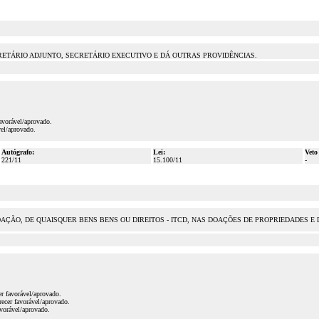
RETÁRIO ADJUNTO, SECRETÁRIO EXECUTIVO E DÁ OUTRAS PROVIDÊNCIAS.
avorável/aprovado.
el/aprovado.
Autógrafo:
Lei:
Veto
221/11
15.100/11
-
AÇÃO, DE QUAISQUER BENS BENS OU DIREITOS - ITCD, NAS DOAÇÕES DE PROPRIEDADES E 
r favorável/aprovado.
ecer favorável/aprovado.
vorável/aprovado.