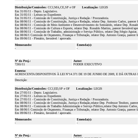
Distribuição/Comissões:
CCJ,MA,CE,SP e OF
Localização:
LEGIS
Em 31/05/11 - Depto. Legislativo.
Em 31/05/11 - Leitura no Expediente.
Em 31/05/11 - Comissão de Constituição, Justiça e Redação / Procuradoria.
Em 08/06/11 - Comissão de Constituição, Justiça e Redação, relator Dep. Antonio Carlos, parecer 
Em 08/06/11 - Comissão de Meio Ambiente e Desenvolvimento do Semiárido, relator Dep. Ronaldo 
Em 08/06/11 - Comissão de Cultura e Esporte, relator Dep. Ronaldo Martins, parecer favorável/apr
Em 08/06/11 - Comissão de Trabalho, administração e Serviço Público, relator Dep.Sérgio Aguiar, 
Em 08/06/1 Comissão de Orçamento, Finanças e Tributação, relator Dep. Antonio Granja, parecer f
Em 09/06/11 - Plenário, favorável / aprovado.
Memorando:
Emenda(s):
-
-
Nº do Proj.:
Autor:
7265/11
PODER EXECUTIVO
Ementa:
ACRESCENTA DISPOSITIVOS À LEI N°14.371 DE 19 DE JUNHO DE 2009, E DÁ OUTRAS
Descrição:
Distribuição/Comissões:
CCJ,ED,SP e OF
Localização:
LEGIS
Em 27/05/11 - Depto. Legislativo.
Em 27/05/11 - Leitura no Expediente.
Em 27/05/11 - Comissão de Constituição, Justiça e Redação / Procuradoria.
Em 08/06/11 - Comissão de Constituição, Justiça e Redação,relator Dep. Professor Teodoro, parecer
Em 08/06/11 - Comissão de Trabalho Administração e Serviço Público,relator Dep Antonio Carlos, 
Em 08/06/1 Comissão de Orçamento, Finanças e Tributação, relator Dep. Antonio Granja, parecer f
Em 09/06/11 - Plenário, favorável / aprovado.
Memorando:
Emenda(s):
-
-
Nº do Proj.:
Autor: