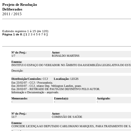
Projeto de Resolução
Deliberados
2011 / 2015
Exibindo registros 1 á 15 (de 120)
Página 1 de 8:
[
1
2
3
4
5
6
7
8
]
Nº do Proj.:
Autor:
1/7
RONALDO MARTINS
Ementa:
INSTITUI O ESPAÇO DO VEREADOR NO ÂMBITO DA ASSEMBLÉIA LEGISLATIVA DO ES
Descrição:
Distribuição/Comissões:
CCJ
Localização:
LEGIS
Em 23/02/07 - CCJ / Procuradoria.
Em 20/03/07 - CCJ, relator Dep. Welington Landim, prazo.
Em 20/03/07 - RETIRADO DE PAUTA EM DEFINITIVO PELO AUTOR.
Informação e Documentação - arquivado.
Memorando:
Emenda(s):
Autógrafo:
-
-
-
Nº do Proj.:
Autor:
51/7
COMISSÃO DE SAÚDE
Ementa:
CONCEDE LICENÇA AO DEPUTADO CARLOMANO MARQUES, PARA TRATAMENTO DE SAÚDE