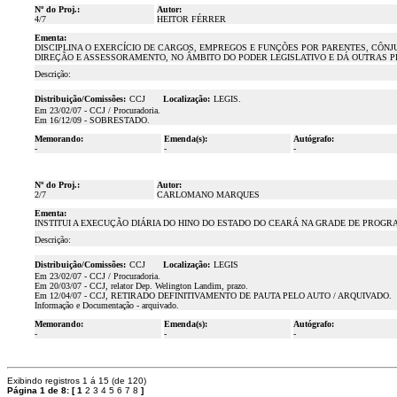
Nº do Proj.:
Autor:
4/7
HEITOR FÉRRER
Ementa:
DISCIPLINA O EXERCÍCIO DE CARGOS, EMPREGOS E FUNÇÕES POR PARENTES, CÔN
DIREÇÃO E ASSESSORAMENTO, NO ÂMBITO DO PODER LEGISLATIVO E DÁ OUTRAS P
Descrição:
Distribuição/Comissões:
CCJ
Localização:
LEGIS.
Em 23/02/07 - CCJ / Procuradoria.
Em 16/12/09 - SOBRESTADO.
Memorando:
Emenda(s):
Autógrafo:
-
-
-
Nº do Proj.:
Autor:
2/7
CARLOMANO MARQUES
Ementa:
INSTITUI A EXECUÇÃO DIÁRIA DO HINO DO ESTADO DO CEARÁ NA GRADE DE PROG
Descrição:
Distribuição/Comissões:
CCJ
Localização:
LEGIS
Em 23/02/07 - CCJ / Procuradoria.
Em 20/03/07 - CCJ, relator Dep. Welington Landim, prazo.
Em 12/04/07 - CCJ, RETIRADO DEFINITIVAMENTO DE PAUTA PELO AUTO / ARQUIVADO.
Informação e Documentação - arquivado.
Memorando:
Emenda(s):
Autógrafo:
-
-
-
Exibindo registros 1 á 15 (de 120)
Página 1 de 8:
[
1
2
3
4
5
6
7
8
]