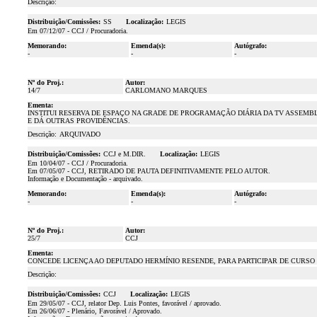
Descrição:
Distribuição/Comissões:
SS
Localização:
LEGIS
Em 07/12/07 - CCJ / Procuradoria.
Memorando:
Emenda(s):
Autógrafo:
-
-
-
Nº do Proj.:
Autor:
14/7
CARLOMANO MARQUES
Ementa:
INSTITUI RESERVA DE ESPAÇO NA GRADE DE PROGRAMAÇÃO DIÁRIA DA TV ASSEMBLÉI
E DÁ OUTRAS PROVIDÊNCIAS.
Descrição:
ARQUIVADO
Distribuição/Comissões:
CCJ e M.DIR.
Localização:
LEGIS
Em 10/04/07 - CCJ / Procuradoria.
Em 07/05/07 - CCJ, RETIRADO DE PAUTA DEFINITIVAMENTE PELO AUTOR.
Informação e Documentação - arquivado.
Memorando:
Emenda(s):
Autógrafo:
-
-
-
Nº do Proj.:
Autor:
25/7
CCJ
Ementa:
CONCEDE LICENÇA AO DEPUTADO HERMÍNIO RESENDE, PARA PARTICIPAR DE CURSO D
Descrição:
Distribuição/Comissões:
CCJ
Localização:
LEGIS
Em 29/05/07 - CCJ, relator Dep. Luis Pontes, favorável / aprovado.
Em 26/06/07 - Plenário, Favorável / Aprovado.