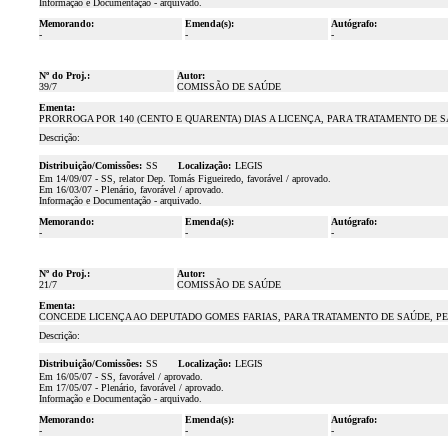
Informação e Documentação - arquivado.
Memorando:
Emenda(s):
Autógrafo:
-
-
-
Nº do Proj.:
Autor:
39/7
COMISSÃO DE SAÚDE
Ementa:
PRORROGA POR 140 (CENTO E QUARENTA) DIAS A LICENÇA, PARA TRATAMENTO DE 
Descrição:
Distribuição/Comissões:
SS
Localização:
LEGIS
Em 14/09/07 - SS, relator Dep. Tomás Figueiredo, favorável / aprovado.
Em 16/03/07 - Plenário, favorável / aprovado.
Informação e Documentação - arquivado.
Memorando:
Emenda(s):
Autógrafo:
-
-
-
Nº do Proj.:
Autor:
21/7
COMISSÃO DE SAÚDE
Ementa:
CONCEDE LICENÇA AO DEPUTADO GOMES FARIAS, PARA TRATAMENTO DE SAÚDE, PELO
Descrição:
Distribuição/Comissões:
SS
Localização:
LEGIS
Em 16/05/07 - SS, favorável / aprovado.
Em 17/05/07 - Plenário, favorável / aprovado.
Informação e Documentação - arquivado.
Memorando:
Emenda(s):
Autógrafo:
-
-
-