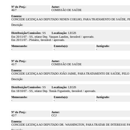
Nº do Proj.:
Autor:
46/7
COMISSÃO DE SAÚDE
Ementa:
CONCEDE LICENÇA AO DEPUTADO NENEN COELHO, PARA TRATAMENTO DE SAÚDE, PELO
Descrição:
Distribuição/Comissões:
SS
Localização:
LEGIS
Em 20/11/07 - SS, relator Dep. Vasques Landim, favorável / aprovado.
Em 20/11/07 - Plenário, favorável / aprovado.
Memorando:
Emenda(s):
Autógrafo:
-
-
-
Nº do Proj.:
Autor:
41/7
COMISSÃO DE SAÚDE
Ementa:
CONCEDE LICENÇA AO DEPUTADO JOÃO JAIME, PARA TRATAMENTO DE SAÚDE, PELO PE
Descrição:
Distribuição/Comissões:
SS
Localização:
LEGIS
Em 18/10/07 - SS, relator Dep. Tomás Figueiredo, favorável / aprovado.
Memorando:
Emenda(s):
Autógrafo:
-
-
-
Nº do Proj.:
Autor:
42/7
CCJ
Ementa:
CONCEDE LICENÇA AO DEPUTADO DR. WASHINGTON, PARA TRATAR DE INTERESSE PART