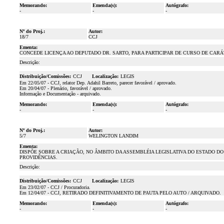
Memorando:
Emenda(s):
Autógrafo:
-
-
-
Nº do Proj.:
Autor:
18/7
CCJ
Ementa:
CONCEDE LICENÇA AO DEPUTADO DR. SARTO, PARA PARTICIPAR DE CURSO DE CARÁTE
Descrição:
Distribuição/Comissões:
CCJ
Localização:
LEGIS
Em 22/05/07 - CCJ, relator Dep. Adahil Barreto, parecer favorável / aprovado.
Em 20/04/07 - Plenário, favorável / aprovado.
Informação e Documentação - arquivado.
Memorando:
Emenda(s):
Autógrafo:
-
-
-
Nº do Proj.:
Autor:
5/7
WELINGTON LANDIM
Ementa:
DISPÕE SOBRE A CRIAÇÃO, NO ÂMBITO DA ASSEMBLÉIA LEGISLATIVA DO ESTADO 
PROVIDÊNCIAS.
Descrição:
Distribuição/Comissões:
CCJ
Localização:
LEGIS
Em 23/02/07 - CCJ / Procuradoria.
Em 12/04/07 - CCJ, RETIRADO DEFINITIVAMENTO DE PAUTA PELO AUTO / ARQUIVADO.
Memorando:
Emenda(s):
Autógrafo:
-
-
-