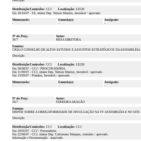
Descrição:
Distribuição/Comissões:
CCJ
Localização:
LEGIS
Em 18/10/07 - SS, relator Dep. Nelson Martins, favorável / aprovado.
Memorando:
Emenda(s):
Autógrafo:
-
-
-
Nº do Proj.:
Autor:
36/7
MESA DIRETORA
Ementa:
CRIA O CONSELHO DE ALTOS ESTUDOS E ASSUNTOS ESTRATÉGICOS DA ASSEMBLÉIA 
Descrição:
Distribuição/Comissões:
CCJ
Localização:
LEGIS
Em 30/08/07 - CCJ / PROCURADORIA.
Em 11/09/07 - CCJ, relator Dep. Nelson Martins, favorável / aprovado.
Em 13/09/07 - Plenário, favorável / aprovado.
Memorando:
Emenda(s):
Autógrafo:
-
-
-
Nº do Proj.:
Autor:
26/7
FERREIRA ARAGÃO
Ementa:
DISPÕE SOBRE A OBRIGATORIEDADE DE DIVULGAÇÃO NA TV ASSEMBLÉIA E NO SITE
Descrição:
Distribuição/Comissões:
CCJ
Localização:
CCJ
Em 29/05/07 - CCJ / Procuradoria.
Em 22/06/07 - CCJ, relator Dep. Carlomano Marques, contrário / aprovado.
Informação e Documentação - arquivado.