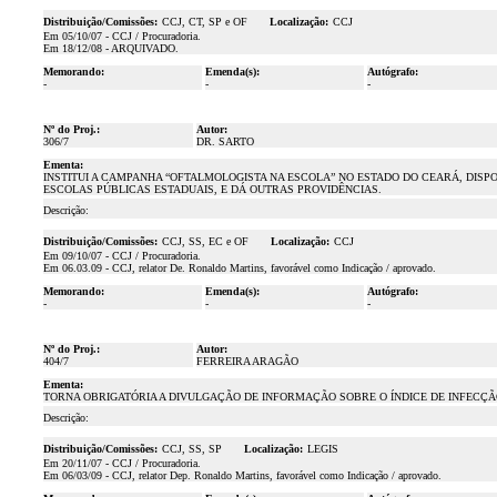
Distribuição/Comissões:
CCJ, CT, SP e OF
Localização:
CCJ
Em 05/10/07 - CCJ / Procuradoria.
Em 18/12/08 - ARQUIVADO.
Memorando:
Emenda(s):
Autógrafo:
-
-
-
Nº do Proj.:
Autor:
306/7
DR. SARTO
Ementa:
INSTITUI A CAMPANHA “OFTALMOLOGISTA NA ESCOLA” NO ESTADO DO CEARÁ, DIS
ESCOLAS PÚBLICAS ESTADUAIS, E DÁ OUTRAS PROVIDÊNCIAS.
Descrição:
Distribuição/Comissões:
CCJ, SS, EC e OF
Localização:
CCJ
Em 09/10/07 - CCJ / Procuradoria.
Em 06.03.09 - CCJ, relator De. Ronaldo Martins, favorável como Indicação / aprovado.
Memorando:
Emenda(s):
Autógrafo:
-
-
-
Nº do Proj.:
Autor:
404/7
FERREIRA ARAGÃO
Ementa:
TORNA OBRIGATÓRIA A DIVULGAÇÃO DE INFORMAÇÃO SOBRE O ÍNDICE DE INFECÇÃO
Descrição:
Distribuição/Comissões:
CCJ, SS, SP
Localização:
LEGIS
Em 20/11/07 - CCJ / Procuradoria.
Em 06/03/09 - CCJ, relator Dep. Ronaldo Martins, favorável como Indicação / aprovado.