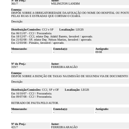
Nº do Proj.:
Autor:
361/7
WELINGTON LANDIM
Ementa:
DISPÕE SOBRE A OBRIGATORIEDADE DA AFIXAÇÃO DO NOME DO HOSPITAL OU POST
PELAS RUAS E ESTRADAS QUE CORTAM O CEARÁ.
Descrição:
Distribuição/Comissões:
CCJ e SP
Localização:
LEGIS
Em 06/11/07 - CCJ / Procuradoria.
Em 18/12/07 - CCJ, relator Dep. Adahil Barreto, favorável / aprovado.
Em 21/02/08 - SP, relator Dep. Nelson Martins, favorável / aprovado.
Em 12/03/08 - Plenário, favorável / aprovado.
Memorando:
Emenda(s):
Autógrafo:
-
-
09/08
Nº do Proj.:
Autor:
319/7
FERREIRA ARAGÃO
Ementa:
DISPÕE SOBRE A ISENÇÃO DE TAXAS NA EMISSÃO DE SEGUNDA VIA DE DOCUMENTO
Descrição:
Distribuição/Comissões:
CCJ, SP e OF
Localização:
LEGIS
Em 16/10/07 - CCJ / Procuradoria.
Em 09/07/08 - CCJ / Procuradoria.
RETIRADO DE PAUTA PELO AUTOR.
Memorando:
Emenda(s):
Autógrafo:
-
-
-
Nº do Proj.:
Autor:
421/7
FERREIRA ARAGÃO