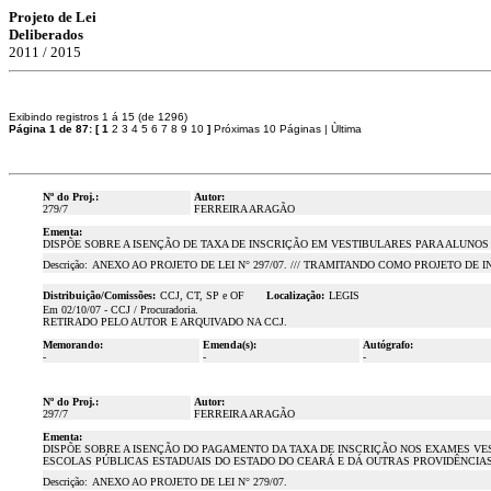
Projeto de Lei
Deliberados
2011 / 2015
Exibindo registros 1 á 15 (de 1296)
Página 1 de 87:
[
1
2
3
4
5
6
7
8
9
10
]
Próximas 10 Páginas
|
Ùltima
Nº do Proj.:
Autor:
279/7
FERREIRA ARAGÃO
Ementa:
DISPÕE SOBRE A ISENÇÃO DE TAXA DE INSCRIÇÃO EM VESTIBULARES PARA ALUNOS
Descrição:
ANEXO AO PROJETO DE LEI N° 297/07. /// TRAMITANDO COMO PROJETO DE I
Distribuição/Comissões:
CCJ, CT, SP e OF
Localização:
LEGIS
Em 02/10/07 - CCJ / Procuradoria.
RETIRADO PELO AUTOR E ARQUIVADO NA CCJ.
Memorando:
Emenda(s):
Autógrafo:
-
-
-
Nº do Proj.:
Autor:
297/7
FERREIRA ARAGÃO
Ementa:
DISPÕE SOBRE A ISENÇÃO DO PAGAMENTO DA TAXA DE INSCRIÇÃO NOS EXAMES VE
ESCOLAS PÚBLICAS ESTADUAIS DO ESTADO DO CEARÁ E DÁ OUTRAS PROVIDÊNCIAS
Descrição:
ANEXO AO PROJETO DE LEI N° 279/07.