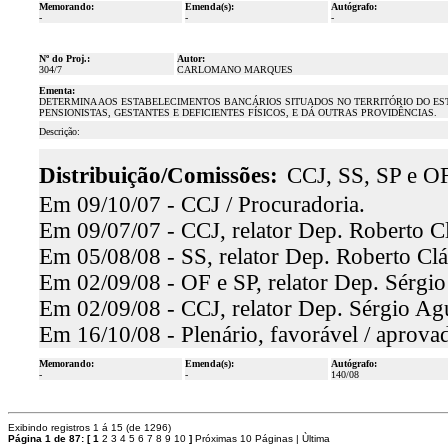
Memorando:
Emenda(s):
Autógrafo:
-
-
-
Nº do Proj.:
Autor:
304/7
CARLOMANO MARQUES
Ementa:
DETERMINA AOS ESTABELECIMENTOS BANCÁRIOS SITUADOS NO TERRITÓRIO DO ESTA
PENSIONISTAS, GESTANTES E DEFICIENTES FÍSICOS, E DÁ OUTRAS PROVIDÊNCIAS.
Descrição:
Distribuição/Comissões:
CCJ, SS, SP e OF
Em 09/10/07 - CCJ / Procuradoria.
Em 09/07/07 - CCJ, relator Dep. Roberto Cl
Em 05/08/08 - SS, relator Dep. Roberto Clá
Em 02/09/08 - OF e SP, relator Dep. Sérgio
Em 02/09/08 - CCJ, relator Dep. Sérgio Agu
Em 16/10/08 - Plenário, favorável / aprova
Memorando:
Emenda(s):
Autógrafo:
-
-
140/08
Exibindo registros 1 á 15 (de 1296)
Página 1 de 87:
[
1
2
3
4
5
6
7
8
9
10
]
Próximas 10 Páginas
|
Ùltima