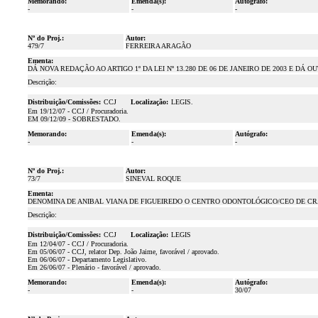
Memorando:
Emenda(s):
Autógrafo:
-
-
-
Nº do Proj.:
Autor:
479/7
FERREIRA ARAGÃO
Ementa:
DÁ NOVA REDAÇÃO AO ARTIGO 1º DA LEI Nº 13.280 DE 06 DE JANEIRO DE 2003 E DÁ 
Descrição:
Distribuição/Comissões:
CCJ
Localização:
LEGIS.
Em 19/12/07 - CCJ / Procuradoria.
EM 09/12/09 - SOBRESTADO.
Memorando:
Emenda(s):
Autógrafo:
-
-
-
Nº do Proj.:
Autor:
73/7
SINEVAL ROQUE
Ementa:
DENOMINA DE ANIBAL VIANA DE FIGUEIREDO O CENTRO ODONTOLÓGICO/CEO DE CR
Descrição:
Distribuição/Comissões:
CCJ
Localização:
LEGIS
Em 12/04/07 - CCJ / Procuradoria.
Em 05/06/07 - CCJ, relator Dep. João Jaime, favorável / aprovado.
Em 06/06/07 - Departamento Legislativo.
Em 26/06/07 - Plenário - favorável / aprovado.
Memorando:
Emenda(s):
Autógrafo:
-
-
30/07