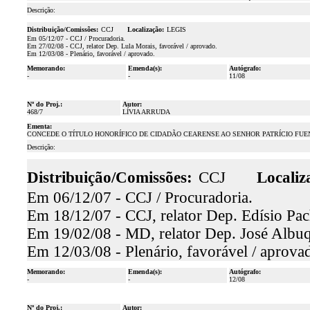
Descrição:
Distribuição/Comissões:
CCJ
Localização:
LEGIS
Em 05/12/07 - CCJ / Procuradoria.
Em 27/02/08 - CCJ, relator Dep. Lula Morais, favorável / aprovado.
Em 12/03/08 - Plenário, favorável / aprovado.
Memorando:
Emenda(s):
Autógrafo:
-
-
11/08
Nº do Proj.:
Autor:
468/7
LÍVIA ARRUDA
Ementa:
CONCEDE O TÍTULO HONORÍFICO DE CIDADÃO CEARENSE AO SENHOR PATRÍCIO FUE
Descrição:
Distribuição/Comissões:
CCJ
Localiz
Em 06/12/07 - CCJ / Procuradoria.
Em 18/12/07 - CCJ, relator Dep. Edísio Pac
Em 19/02/08 - MD, relator Dep. José Albuq
Em 12/03/08 - Plenário, favorável / aprova
Memorando:
Emenda(s):
Autógrafo:
-
-
12/08
Nº do Proj.:
Autor: