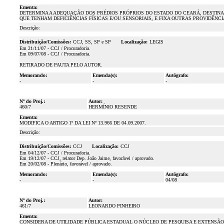
Ementa:
DETERMINA A ADEQUAÇÃO DOS PRÉDIOS PRÓPRIOS DO ESTADO DO CEARÁ, DESTINA
QUE TENHAM DEFICIÊNCIAS FÍSICAS E/OU SENSORIAIS, E FIXA OUTRAS PROVIDÊNCI
Descrição:
Distribuição/Comissões:
CCJ, SS, SP e SP
Localização:
LEGIS
Em 21/11/07 - CCJ / Procuradoria.
Em 09/07/08 - CCJ / Procuradoria.
RETIRADO DE PAUTA PELO AUTOR.
Memorando:
Emenda(s):
Autógrafo:
-
-
-
Nº do Proj.:
Autor:
460/7
HERMÍNIO RESENDE
Ementa:
MODIFICA O ARTIGO 1º DA LEI Nº 13.966 DE 04.09.2007.
Descrição:
Distribuição/Comissões:
CCJ
Localização:
CCJ
Em 04/12/07 - CCJ / Procuradoria.
Em 19/12/07 - CCJ, relator Dep. João Jaime, favorável / aprovado.
Em 20/02/08 - Plenário, favorável / aprovado.
Memorando:
Emenda(s):
Autógrafo:
-
-
04/08
Nº do Proj.:
Autor:
461/7
LEONARDO PINHEIRO
Ementa:
CONSIDERA DE UTILIDADE PÚBLICA ESTADUAL O NÚCLEO DE PESQUISA E EXTENSÃO E