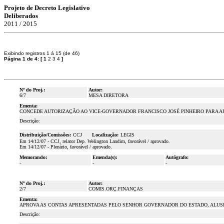
Projeto de Decreto Legislativo
Deliberados
2011 / 2015
Exibindo registros 1 á 15 (de 46)
Página 1 de 4:
[
1
2
3
4
]
Nº do Proj.:
Autor:
6/7
MESA DIRETORA
Ementa:
CONCEDE AUTORIZAÇÃO AO VICE-GOVERNADOR FRANCISCO JOSÉ PINHEIRO PARA AU
Descrição:
Distribuição/Comissões:
CCJ
Localização:
LEGIS
Em 14/12/07 - CCJ, relator Dep. Welington Landim, favorável / aprovado.
Em 14/12/07 - Plenário, favorável / aprovado.
Memorando:
Emenda(s):
Autógrafo:
-
-
-
Nº do Proj.:
Autor:
2/7
COMIS.ORÇ.FINANÇAS
Ementa:
APROVA AS CONTAS APRESENTADAS PELO SENHOR GOVERNADOR DO ESTADO, ALUSIV
Descrição: