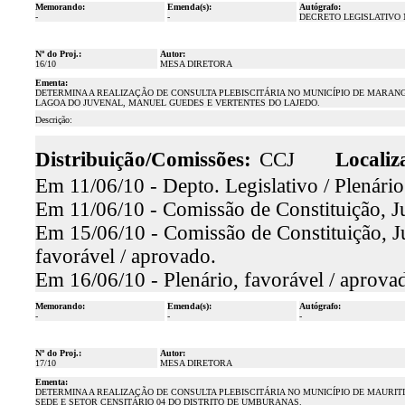
Memorando:
Emenda(s):
Autógrafo:
-
-
DECRETO LEGISLATIVO N
Nº do Proj.:
Autor:
16/10
MESA DIRETORA
Ementa:
DETERMINA A REALIZAÇÃO DE CONSULTA PLEBISCITÁRIA NO MUNICÍPIO DE MARANG
LAGOA DO JUVENAL, MANUEL GUEDES E VERTENTES DO LAJEDO.
Descrição:
Distribuição/Comissões:
CCJ
Localiz
Em 11/06/10 - Depto. Legislativo / Plenário
Em 11/06/10 - Comissão de Constituição, Ju
Em 15/06/10 - Comissão de Constituição, Ju
favorável / aprovado.
Em 16/06/10 - Plenário, favorável / aprova
Memorando:
Emenda(s):
Autógrafo:
-
-
-
Nº do Proj.:
Autor:
17/10
MESA DIRETORA
Ementa:
DETERMINA A REALIZAÇÃO DE CONSULTA PLEBISCITÁRIA NO MUNICÍPIO DE MAURITI 
SEDE E SETOR CENSITÁRIO 04 DO DISTRITO DE UMBURANAS.