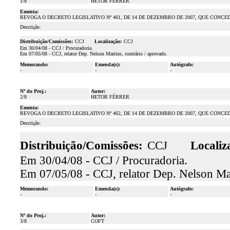
1/8
HETOR FÉRRER
Ementa:
REVOGA O DECRETO LEGISLATIVO Nº 461, DE 14 DE DEZEMBRO DE 2007, QUE CONC
Descrição:
Distribuição/Comissões:
CCJ
Localização:
CCJ
Em 30/04/08 - CCJ / Procuradoria.
Em 07/05/08 - CCJ, relator Dep. Nelson Martins, contrário / aprovado.
Memorando:
Emenda(s):
Autógrafo:
-
-
-
Nº do Proj.:
Autor:
2/8
HETOR FÉRRER
Ementa:
REVOGA O DECRETO LEGISLATIVO Nº 462, DE 14 DE DEZEMBRO DE 2007, QUE CONC
Descrição:
Distribuição/Comissões:
CCJ
Localiz
Em 30/04/08 - CCJ / Procuradoria.
Em 07/05/08 - CCJ, relator Dep. Nelson Mar
Memorando:
Emenda(s):
Autógrafo:
-
-
-
Nº do Proj.:
Autor:
3/8
COFT