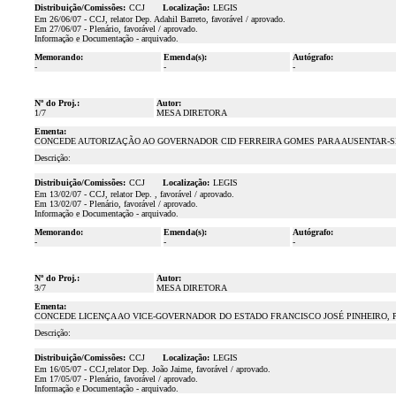
Distribuição/Comissões:
CCJ
Localização:
LEGIS
Em 26/06/07 - CCJ, relator Dep. Adahil Barreto, favorável / aprovado.
Em 27/06/07 - Plenário, favorável / aprovado.
Informação e Documentação - arquivado.
Memorando:
Emenda(s):
Autógrafo:
-
-
-
Nº do Proj.:
Autor:
1/7
MESA DIRETORA
Ementa:
CONCEDE AUTORIZAÇÃO AO GOVERNADOR CID FERREIRA GOMES PARA AUSENTAR-SE
Descrição:
Distribuição/Comissões:
CCJ
Localização:
LEGIS
Em 13/02/07 - CCJ, relator Dep. , favorável / aprovado.
Em 13/02/07 - Plenário, favorável / aprovado.
Informação e Documentação - arquivado.
Memorando:
Emenda(s):
Autógrafo:
-
-
-
Nº do Proj.:
Autor:
3/7
MESA DIRETORA
Ementa:
CONCEDE LICENÇA AO VICE-GOVERNADOR DO ESTADO FRANCISCO JOSÉ PINHEIRO, P
Descrição:
Distribuição/Comissões:
CCJ
Localização:
LEGIS
Em 16/05/07 - CCJ,relator Dep. João Jaime, favorável / aprovado.
Em 17/05/07 - Plenário, favorável / aprovado.
Informação e Documentação - arquivado.