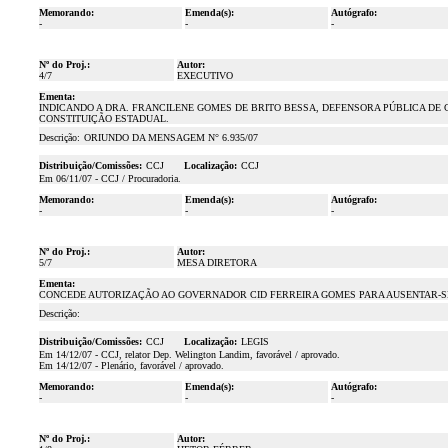
Memorando:
Emenda(s):
Autógrafo:
-
-
-
Nº do Proj.:
Autor:
4/7
EXECUTIVO
Ementa:
INDICANDO A DRA. FRANCILENE GOMES DE BRITO BESSA, DEFENSORA PÚBLICA DE 
CONSTITUIÇÃO ESTADUAL.
Descrição:
ORIUNDO DA MENSAGEM N° 6.935/07
Distribuição/Comissões:
CCJ
Localização:
CCJ
Em 06/11/07 - CCJ / Procuradoria.
Memorando:
Emenda(s):
Autógrafo:
-
-
-
Nº do Proj.:
Autor:
5/7
MESA DIRETORA
Ementa:
CONCEDE AUTORIZAÇÃO AO GOVERNADOR CID FERREIRA GOMES PARA AUSENTAR-SE
Descrição:
Distribuição/Comissões:
CCJ
Localização:
LEGIS
Em 14/12/07 - CCJ, relator Dep. Welington Landim, favorável / aprovado.
Em 14/12/07 - Plenário, favorável / aprovado.
Memorando:
Emenda(s):
Autógrafo:
-
-
-
Nº do Proj.:
Autor: