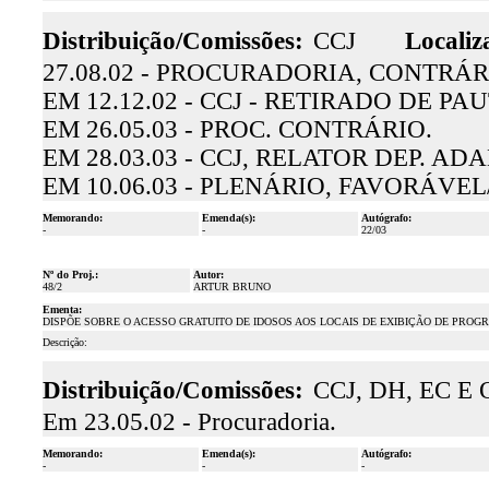
Distribuição/Comissões:
CCJ
Localiz
27.08.02 - PROCURADORIA, CONTRÁR
EM 12.12.02 - CCJ - RETIRADO DE PAU
EM 26.05.03 - PROC. CONTRÁRIO.
EM 28.03.03 - CCJ, RELATOR DEP. 
EM 10.06.03 - PLENÁRIO, FAVORÁVE
Memorando:
Emenda(s):
Autógrafo:
-
-
22/03
Nº do Proj.:
Autor:
48/2
ARTUR BRUNO
Ementa:
DISPÕE SOBRE O ACESSO GRATUITO DE IDOSOS AOS LOCAIS DE EXIBIÇÃO DE PRO
Descrição:
Distribuição/Comissões:
CCJ, DH, EC E 
Em 23.05.02 - Procuradoria.
Memorando:
Emenda(s):
Autógrafo:
-
-
-