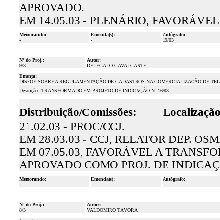
APROVADO.
EM 14.05.03 - PLENÁRIO, FAVORÁVEL
Memorando:
Emenda(s):
Autógrafo:
-
-
19/03
Nº do Proj.:
Autor:
9/3
DELEGADO CAVALCANTE
Ementa:
DISPÕE SOBRE A REGULAMENTAÇÃO DE CADASTROS NA COMERCIALIZAÇÃO DE TELE
Descrição:
TRANSFORMADO EM PROJETO DE INDICAÇÃO Nº 16/03
Distribuição/Comissões:
Localização
21.02.03 - PROC/CCJ.
EM 28.03.03 - CCJ, RELATOR DEP. OS
EM 07.05.03, FAVORÁVEL A TRANSF
APROVADO COMO PROJ. DE INDICAÇÃ
Memorando:
Emenda(s):
Autógrafo:
-
-
-
Nº do Proj.:
Autor:
8/3
VALDOMIRO TÁVORA