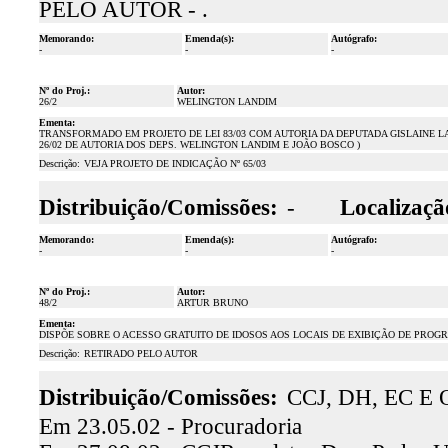
PELO AUTOR - .
Memorando:
Emenda(s):
Autógrafo:
-
-
-
Nº do Proj.:
Autor:
26/2
WELINGTON LANDIM
Ementa:
TRANSFORMADO EM PROJETO DE LEI 83/03 COM AUTORIA DA DEPUTADA GISLAINE LAN
26/02 DE AUTORIA DOS DEPS. WELINGTON LANDIM E JOÃO BOSCO )
Descrição:
VEJA PROJETO DE INDICAÇÃO Nº 65/03
Distribuição/Comissões:
-
Localizaçã
Memorando:
Emenda(s):
Autógrafo:
-
-
-
Nº do Proj.:
Autor:
48/2
ARTUR BRUNO
Ementa:
DISPÕE SOBRE O ACESSO GRATUITO DE IDOSOS AOS LOCAIS DE EXIBIÇÃO DE PRO
Descrição:
RETIRADO PELO AUTOR
Distribuição/Comissões:
CCJ, DH, EC E 
Em 23.05.02 - Procuradoria