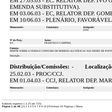
EM 27.05.03 - EC. RELATOR DEP. I
EMENDA SUBSTITUTIVA).
EM 03.06.03 - EC, RELATOR DEP. G
EM 10/06.03 - PLENÁRIO, FAVORÁVE
Memorando:
Emenda(s):
Autógrafo:
-
-
23/03
Nº do Proj.:
Autor:
6/3
FRANCISCO CAMINHA
Ementa:
DISPÕE SOBRE A VENDA E CONSUMO DE BEBIDAS ALCOÓLICAS NAS REDES DE POST
Descrição:
-
Distribuição/Comissões:
-
Localizaçã
25.02.03 - PROC/CCJ.
EM 01.04.03 - CCJ, RELATOR DEP. 
Memorando:
Emenda(s):
Autógrafo:
-
-
-
Exibindo registros 1 á 15 (de 715)
Página 1 de 48:
[
1
2
3
4
5
6
7
8
9
10
]
Próximas 10 Páginas
|
Ùltima