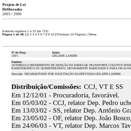
Projeto de Lei
Deliberados
2003 / 2006
Exibindo registros 1 á 15 (de 715)
Página 1 de 48:
[
1
2
3
4
5
6
7
8
9
10
]
Próximas 10 Páginas
|
Ùltima
Nº do Proj.:
Autor:
129/1
GISLAINE LANDIM
Ementa:
AUTORIZA O DEFERIMENTO DE ISENÇÃO DA TARIFA DE TRANSPORTE COLETIVO INT
RADIOTERÁPICO OU QUIMIOTERÁPICO, DEVIDAMENTE HABILITADO E PARA UM ACO
Descrição:
DESARQUIVADO POR SOLICITAÇÃO DA DEPUTADA GISLAINE LANDIM
Distribuição/Comissões:
CCJ, VT E SS
Em 12/12/01 - Procuradoria, favorável.
Em 05/03/02 - CCJ, relator Dep. Pedro ucho
Em 13/03/02 - SS, relator Dep. Antônio Gra
Em 23/05/02 - OF, relator Dep. João Bosco,
Em 24/06/03 - VT, relator Dep. Marcos Tava