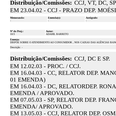
Distribuição/Comissões:
CCJ, VT, DC, SP
EM 23.04.02 - CCJ - PRAZO DEP. MOÉ
Memorando:
Emenda(s):
Autógrafo:
-
-
-
Nº do Proj.:
Autor:
10/3
ADAHIL BARRETO
Ementa:
DISPÕE SOBRE O ATENDIMENTO AO CONSUMIDOR , NOS CAIXAS DAS AGÊNCIAS BAN
Descrição:
-
Distribuição/Comissões:
CCJ, DC E SP.
EM 12.02.03 - PROC. / CCJ.
EM 16.04.03 - CC, RELATOR DEP. M
01 EMENDA)
EM 16.04.03 - DC, RELATORDEP. RO
EMENDA / APROVADO.
EM 07.05.03 - SP, RELATOR DEP. FR
EMENDA/ APROVADO.
EM 13.05.03 - CCJ, RELATOR DEP. O