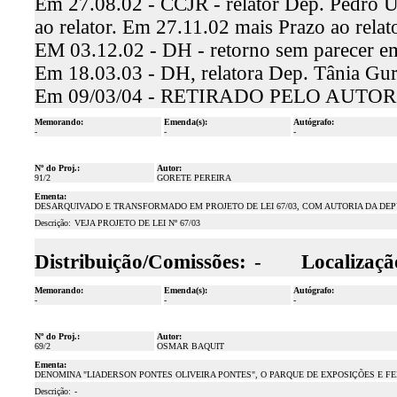
Em 27.08.02 - CCJR - relator Dep. Pedro U
ao relator. Em 27.11.02 mais Prazo ao relat
EM 03.12.02 - DH - retorno sem parecer 
Em 18.03.03 - DH, relatora Dep. Tânia Gurg
Em 09/03/04 - RETIRADO PELO AUTO
Memorando:
Emenda(s):
Autógrafo:
-
-
-
Nº do Proj.:
Autor:
91/2
GORETE PEREIRA
Ementa:
DESARQUIVADO E TRANSFORMADO EM PROJETO DE LEI 67/03, COM AUTORIA DA DEP
Descrição:
VEJA PROJETO DE LEI Nº 67/03
Distribuição/Comissões:
-
Localizaçã
Memorando:
Emenda(s):
Autógrafo:
-
-
-
Nº do Proj.:
Autor:
69/2
OSMAR BAQUIT
Ementa:
DENOMINA "LIADERSON PONTES OLIVEIRA PONTES", O PARQUE DE EXPOSIÇÕES E F
Descrição:
-