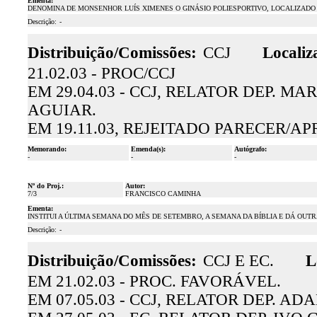
Ementa:
DENOMINA DE MONSENHOR LUÍS XIMENES O GINÁSIO POLIESPORTIVO, LOCALIZADO 
Descrição:
-
Distribuição/Comissões:
CCJ
Localiz
21.02.03 - PROC/CCJ
EM 29.04.03 - CCJ, RELATOR DEP. M
AGUIAR.
EM 19.11.03, REJEITADO PARECER/A
Memorando:
Emenda(s):
Autógrafo:
-
-
-
Nº do Proj.:
Autor:
7/3
FRANCISCO CAMINHA
Ementa:
INSTITUI A ÚLTIMA SEMANA DO MÊS DE SETEMBRO, A SEMANA DA BÍBLIA E DÁ OUT
Descrição:
-
Distribuição/Comissões:
CCJ E EC.
L
EM 21.02.03 - PROC. FAVORÁVEL.
EM 07.05.03 - CCJ, RELATOR DEP. 