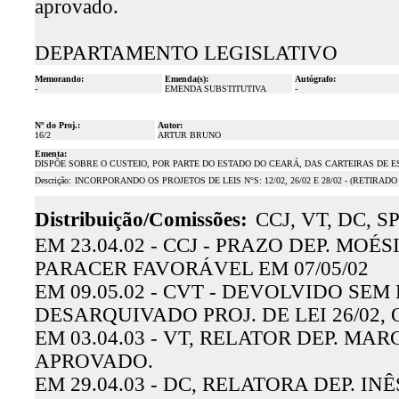
aprovado.
DEPARTAMENTO LEGISLATIVO
Memorando:
Emenda(s):
Autógrafo:
-
EMENDA SUBSTITUTIVA
-
Nº do Proj.:
Autor:
16/2
ARTUR BRUNO
Ementa:
DISPÕE SOBRE O CUSTEIO, POR PARTE DO ESTADO DO CEARÁ, DAS CARTEIRAS DE 
Descrição:
INCORPORANDO OS PROJETOS DE LEIS N°S: 12/02, 26/02 E 28/02 - (RETIRAD
Distribuição/Comissões:
CCJ, VT, DC, SP
EM 23.04.02 - CCJ - PRAZO DEP. MOÉ
PARACER FAVORÁVEL EM 07/05/02
EM 09.05.02 - CVT - DEVOLVIDO SEM
DESARQUIVADO PROJ. DE LEI 26/02,
EM 03.04.03 - VT, RELATOR DEP. MA
APROVADO.
EM 29.04.03 - DC, RELATORA DEP. IN