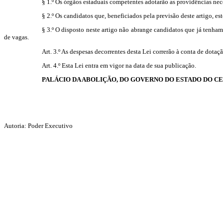
§ 1.º Os órgãos estaduais competentes adotarão as providências nece
§ 2.º Os candidatos que, beneficiados pela previsão deste artigo, e
§ 3.º O disposto neste artigo não abrange candidatos que já tenham
de vagas.
Art. 3.º As despesas decorrentes desta Lei correrão à conta de dota
Art. 4.º Esta Lei entra em vigor na data de sua publicação.
PALÁCIO DA ABOLIÇÃO, DO GOVERNO DO ESTADO DO C
Autoria: Poder Executivo