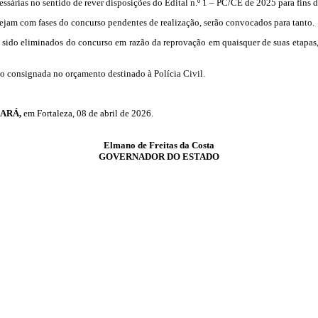
ssárias no sentido de rever disposições do Edital n.º 1 – PC/CE de 2025 para fins 
stejam com fases do concurso pendentes de realização, serão convocados para tanto.
 sido eliminados do concurso em razão da reprovação em quaisquer de suas etapas, 
ção consignada no orçamento destinado à Polícia Civil.
EARÁ,
em Fortaleza, 08 de abril de 2026.
Elmano
de Freitas da Costa
GOVERNADOR DO ESTADO