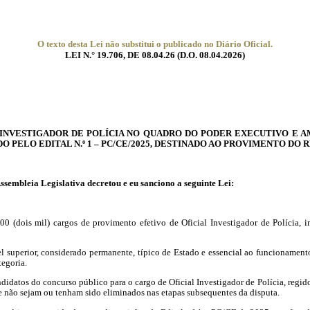
O texto desta Lei não substitui o publicado no Diário Oficial.
LEI N.° 19.706, DE 08.04.26 (
D.O.
08.04.2026)
 INVESTIGADOR DE POLÍCIA NO QUADRO DO PODER EXECUTIVO E AM
 PELO EDITAL N.º 1 – PC/CE/2025, DESTINADO AO PROVIMENTO DO 
ssembleia
Legislativa decretou e eu sanciono a seguinte Lei:
.000 (dois mil) cargos de provimento efetivo de Oficial Investigador de Polícia,
el
superior
, considerado permanente, típico de Estado e essencial ao funcionamento
tegoria.
candidatos do concurso público para o cargo de Oficial Investigador de Polícia, reg
 e não sejam ou tenham sido eliminados nas etapas
subsequentes
da disputa.