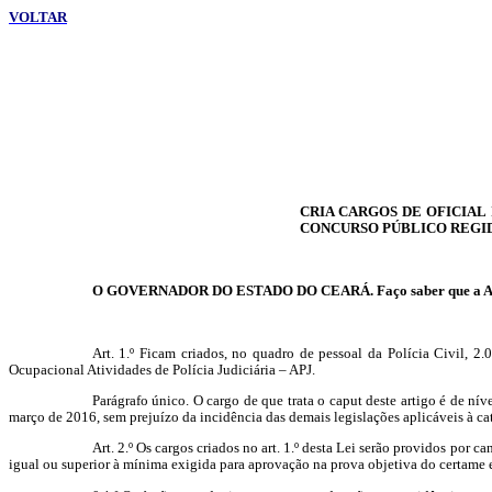
VOLTAR
CRIA CARGOS DE OFICIAL
CONCURSO PÚBLICO REGIDO
O GOVERNADOR DO ESTADO DO CEARÁ. Faço saber que a
A
Art. 1.º Ficam criados, no quadro de pessoal da Polícia Civil, 2
Ocupacional Atividades de Polícia Judiciária – APJ.
Parágrafo único. O cargo de que trata o caput deste artigo é de nív
março de 2016, sem prejuízo da incidência das demais legislações aplicáveis à ca
Art. 2.º Os cargos criados no art. 1.º desta Lei serão providos por 
igual ou superior à mínima exigida para aprovação na prova objetiva do certame