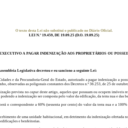
O
texto
desta
Lei
não
substitui
o
publicado
no
Diário
Oficial
.
LEI N
.°
19.459, DE 19.09.25 (D.O. 19.09.25)
EXECUTIVO A PAGAR INDENIZAÇÃO AOS PROPRIETÁRIOS OU
POSSEI
ssembleia
Legislativa decretou e eu sanciono a seguinte Lei:
Cidades e da Procuradoria-Geral do Estado,
autorizado a pagar indenização a poss
inho
, observadas as poligonais constantes dos Decretos n.º 36.253, de 25 de outubro
nização prevista no
caput
deste artigo, aqueles que possuam ou ocupem imóveis res
, podendo a indenização ser composta pelo valor da edificação, da terra nua e das be
rá o correspondente a 60% (sessenta por cento) do valor da terra nua e a 100% (ce
cebimento de uma unidade habitacional, em detrimento da indenização ofertada no §
edificações e benfeitorias.