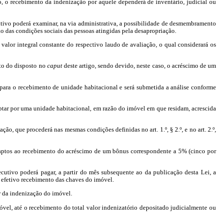
do, o recebimento da indenização por aquele dependerá de inventário, judicial ou
cutivo poderá examinar, na via administrativa, a possibilidade de desmembramento
ão das condições sociais das pessoas atingidas pela desapropriação.
 valor integral constante do respectivo laudo de avaliação, o qual considerará os
nto do disposto no
caput
deste artigo,
sendo devido, neste caso, o acréscimo de um
para o recebimento de unidade habitacional e será submetida a análise conforme
tar por uma unidade habitacional,
em razão do imóvel em que
residam,
acrescida
ão, que procederá nas mesmas condições definidas no art. 1.º, § 2.º, e no art. 2.º,
 aptos ao recebimento do acréscimo de um bônus correspondente a 5% (cinco por
ecutivo poderá pagar, a partir do mês
subsequente
ao da publicação desta Lei, a
o efetivo recebimento das chaves do imóvel.
r da indenização do imóvel.
vel, até o recebimento do total valor indenizatório depositado judicialmente ou