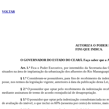
VOLTAR
AUTORIZA O PODER 
FINS QUE INDICA.
O GOVERNADOR DO ESTADO DO CEARÁ. Faço saber que a
A
Art. 1.º
Fica o Poder Executivo, por intermédio da Secretaria das 
situados na área de implantação da urbanização dos afluentes do Rio
Maranguap
§ 1.º
Consideram-se possuidores, para fins de recebimento da inde
posse, nos termos da legislação vigente, anteriores à data da publicação desta Lei
§ 2.º
O possuidor que optar pelo recebimento da indenização recebe
mediante assinatura de termo de acordo extrajudicial de desapropriação.
§ 3.º
O possuidor que optar pela indenização consubstanciada no re
de avaliação do imóvel, o que inclui os 60% (sessenta por cento) do terreno, mais 