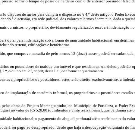
ja preciso somar o tempo de posse de herdeiro com o de anterior possuidor faleci
 não dispuser de meios para cumprir o disposto no § 4.º deste artigo, o Poder Exe
endo à discussão, em sede judicial, dos valores relativos à terra nua, dada a quest
onais ou mistos, o proprietário, devidamente regularizado, receberá indenização no
oderá optar pela indenização sob a forma de uma unidade habitacional, em detrime
cluindo terreno, edificações e benfeitorias.
ido, que comprove moradia de pelo menos 12 (doze) meses poderá ser cadastrada 
rios ou possuidores de mais de um imóvel e que residam em um deles, poderão op
2.º, e/ou no art. 2.º,
caput
, desta Lei, conforme enquadramento.
tes a proprietários ou possuidores, estes terão direito, exclusivamente, a indenizaç
co de implantação de comércio informal, os proprietários ou possuidores estarão
s pelas obras do Projeto
Maranguapinho
, no Município de Fortaleza, o Poder Ex
aluguel no valor de
R$ 520,00 (quinhentos e vinte reais) mensal
, que perdurará até 
nidade habitacional, o pagamento do aluguel perdurará até o recebimento do valo
 poderá ser pago ao desapropriado, desde que haja a desocupação voluntária do imó