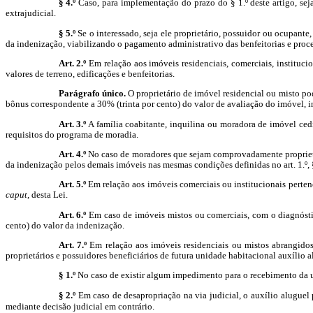
§ 4.º
Caso, para
implementação
do prazo do § 1.º deste artigo, se
extrajudicial.
§ 5.º
Se o interessado
, seja
ele proprietário, possuidor ou ocupante,
da indenização, viabilizando o pagamento administrativo das benfeitorias e proced
Art. 2.º
Em relação aos imóveis residenciais, comerciais, instituci
valores de terreno, edificações e benfeitorias.
Parágrafo único.
O proprietário de imóvel residencial ou misto p
bônus correspondente a 30% (trinta por cento) do valor de avaliação do imóvel, in
Art. 3.º
A família coabitante, inquilina ou moradora de imóvel ced
requisitos do programa de moradia.
Art. 4.º
No caso de moradores que sejam comprovadamente proprietá
da indenização pelos demais imóveis nas mesmas condições definidas no art. 1.º, § 
Art. 5.º
Em relação aos imóveis comerciais ou institucionais pertencen
caput
,
desta Lei.
Art. 6.º
Em caso de imóveis mistos ou comerciais, com o diagnósti
cento) do valor da
indenização
.
Art. 7.º
Em relação aos imóveis residenciais ou mistos abrangido
proprietários e possuidores beneficiários de futura unidade habitacional auxílio 
§ 1.º
No caso de existir algum impedimento para o recebimento da u
§ 2.º
Em caso de desapropriação na via judicial, o auxílio aluguel
mediante decisão judicial em contrário.