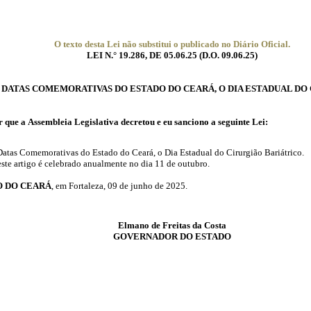
O texto desta Lei não substitui o publicado no Diário Oficial.
LEI N.° 19.286, DE 05.06.25 (
D.O.
09.06.25)
E DATAS COMEMORATIVAS DO ESTADO DO CEARÁ, O DIA ESTADUAL DO
 que a
Assembleia
Legislativa decretou e eu sanciono a seguinte Lei:
Datas Comemorativas do Estado do Ceará, o Dia Estadual do Cirurgião Bariátrico.
ste artigo é celebrado anualmente no dia 11 de outubro.
.
O DO CEARÁ
, em Fortaleza, 09 de junho de 2025.
Elmano
de Freitas da Costa
GOVERNADOR DO ESTADO