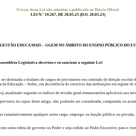
O texto desta Lei não substitui o publicado no Diário Oficial.
LEI N.° 19.267, DE 28.05.25 (D.O. 28.05.23)
 GESTÃO EDUCA MAIS – GGEM NO ÂMBITO DO ENSINO PÚBLICO DO E
eia Legislativa decretou e eu sanciono a seguinte Lei:
ser destinada a titulares de cargos de provimento em comissão de direção escolar
ria da Educação – Seduc, em decorrência do exercício das atribuições em regime de d
, atualizado segundo os índices de revisão geral remuneratória aplicáveis aos ser
previstos no
caput
deste artigo, não podendo ser considerada, computada ou acumu
er cumulativamente qualquer outro cargo, emprego ou função pública ou privada, sa
om outra esfera de governo ou Poder e seja cedido ao Poder Executivo para o exer