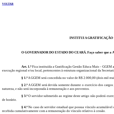
VOLTAR
INSTITUI A GRATIFICAÇÃO
O GOVERNADOR DO ESTADO DO CEARÁ. Faço saber que a Assembl
Art. 1.º
Fica instituída a Gratificação Gestão Educa Mais – GGEM a 
execução regional e/ou local, pertencentes à estrutura organizacional da Secreta
§ 1.º
A GGEM será concedida no valor de R$ 2.000,00 (dois mil reais)
§ 2.º
A GGEM será devida somente durante o exercício dos cargos 
natureza, e não será incorporada à remuneração e aos proventos.
§ 3.º
O servidor submetido ao regime deste artigo não poderá exerc
de horário.
§ 4.º
No caso de servidor estadual que possua vínculo acumulável c
recebida cumulativamente com a remuneração do vínculo relativo à cessão.