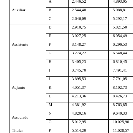
A
2.446,52
4.893,05
Auxiliar
B
2.544,40
5.088,81
C
2.646,09
5.292,17
D
2.910,75
5.821,50
E
3.027,25
6.054,49
Assistente
F
3.148,27
6.296,53
G
3.274,22
6.548,44
H
3.405,23
6.810,45
I
3.745,70
7.491,41
J
3.895,53
7.791,05
Adjunto
K
4.051,37
8.102,73
L
4.213,36
8.426,73
M
4.381,92
8.763,85
N
4.820,16
9.640,33
Associado
O
5.012,95
10.025,90
Titular
P
5.514,29
11.028,57