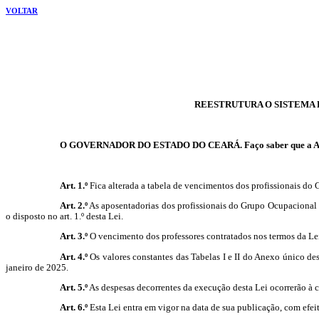
VOLTAR
REESTRUTURA O SISTEMA 
O GOVERNADOR DO ESTADO DO CEARÁ. Faço saber que a Assembl
Art. 1.º
Fica alterada a tabela de vencimentos
dos profissionais do 
Art. 2.º
As aposentadorias dos profissionais do Grupo Ocupacional M
o disposto no art. 1.º desta Lei.
Art. 3.º
O vencimento dos professores contratados nos termos da Lei 
Art. 4.º
Os valores constantes das Tabelas I e II do Anexo único dest
janeiro de 2025.
Art. 5.º
As despesas decorrentes da execução desta Lei ocorrerão à 
Art. 6.º
Esta Lei entra em vigor na data de sua publicação, com efeit