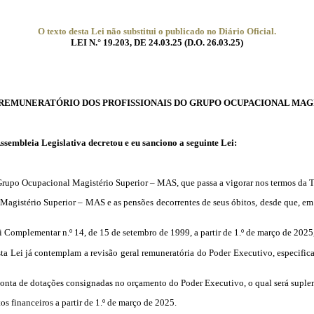
O texto desta Lei não substitui o publicado no Diário Oficial.
LEI N.° 19.203, DE 24.03.25 (D.O. 26.03.25)
REMUNERATÓRIO DOS PROFISSIONAIS DO GRUPO OCUPACIONAL MAGI
eia Legislativa decretou e eu sanciono a seguinte Lei:
Grupo Ocupacional Magistério Superior – MAS, que passa a vigorar nos termos da Tab
agistério Superior – MAS e as pensões decorrentes de seus óbitos, desde que, em 
Complementar n.º 14, de 15 de setembro de 1999, a partir de 1.º de março de 2025,
a Lei já contemplam a revisão geral remuneratória do Poder Executivo, especificame
conta de dotações consignadas no orçamento do Poder Executivo, o qual será suplem
os financeiros a partir de 1.º de março de 2025.