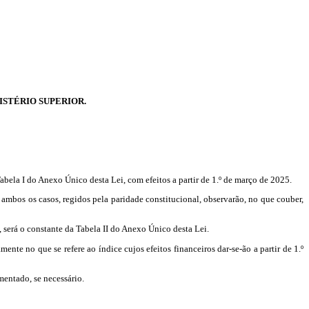
STÉRIO SUPERIOR.
ela I do Anexo Único desta Lei, com efeitos a partir de 1.º de março de 2025.
ambos os casos, regidos pela paridade constitucional, observarão, no que couber,
 será o constante da Tabela II do Anexo Único desta Lei.
nte no que se refere ao índice cujos efeitos financeiros dar-se-ão a partir de 1.º
entado, se necessário.