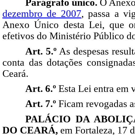
Parágrafo único.
O Anexo
dezembro de 2007
, passa a vi
Anexo Único desta Lei, que or
efetivos do Ministério Público d
Art. 5.º
As despesas result
conta das dotações consignada
Ceará.
Art. 6.º
Esta Lei entra em v
Art. 7.º
Ficam revogadas as
PALÁCIO DA ABOLI
DO CEARÁ,
em Fortaleza, 17 