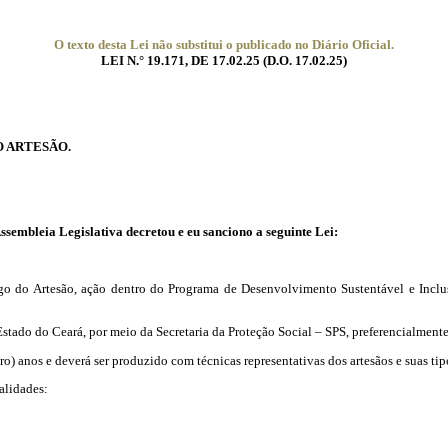
O texto desta Lei não substitui o publicado no Diário Oficial.
LEI N.° 19.171, DE 17.02.25 (D.O. 17.02.25)
O ARTESÃO.
eia Legislativa decretou e eu sanciono a seguinte Lei:
go do Artesão, ação dentro do Programa de Desenvolvimento Sustentável e Inclus
tado do Ceará, por meio da Secretaria da Proteção Social – SPS, preferencialmente
o) anos e deverá ser produzido com técnicas representativas dos artesãos e suas tip
alidades: