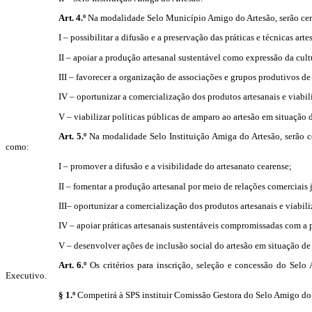
Art. 4.º
Na modalidade Selo Município Amigo do Artesão, serão certif
I – possibilitar a difusão e a preservação das práticas e técnicas a
II – apoiar a produção artesanal sustentável como expressão da cul
III – favorecer a organização de associações e grupos produtivos d
IV – oportunizar a comercialização dos produtos artesanais e viabili
V – viabilizar políticas públicas de amparo ao artesão em situação
Art. 5.º
Na modalidade Selo Instituição Amiga do Artesão, serão cer
como:
I – promover a difusão e a visibilidade do artesanato cearense;
II – fomentar a produção artesanal por meio de relações comerciais j
III– oportunizar a comercialização dos produtos artesanais e viabili
IV – apoiar práticas artesanais sustentáveis compromissadas com a
V – desenvolver ações de inclusão social do artesão em situação de
Art. 6.º
Os critérios para inscrição, seleção e concessão do Selo
Executivo.
§ 1.º
Competirá à SPS instituir Comissão Gestora do Selo Amigo do A