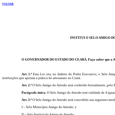
VOLTAR
INSTITUI O SELO AMIGO D
O GOVERNADOR DO ESTADO DO CEARÁ. Faço saber que a Assembl
Art. 1.º
Esta Lei cria, no âmbito do Poder Executivo, o Selo Ami
instituições que apoiam a prática do artesanato no Ceará.
Art. 2.º
O Selo Amigo do Artesão será conferido bienalmente, pelo Es
Parágrafo único.
O Selo Amigo do Artesão terá validade de 4 (quatr
Art. 3.º
O Selo Amigo do Artesão será concedido nas seguintes mod
I – Selo Município Amigo do Artesão; e
II – Selo Instituição Amiga do Artesão.