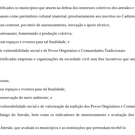
icados os municípios que atuem na defesa dos interesses coletivos dos artesãos e d
rtesanais como patrimônio cultural imaterial, prioritariamente aos inscritos no Cad
tura cearense, por meio de assessoramento, inovação e apoio técnico;
e artesanato, fomentando a produção coletiva;
zar espaços e eventos para tal finalidade; e
 de vulnerabilidade social e de Povos Originários e Comunidades Tradicionais.
tificadas empresas e organizações da sociedade civil sem fins lucrativos que atue
ustas;
zar espaços e eventos para tal finalidade;
 preservação do meio ambiente; e
 vulnerabilidade social e de valorização da tradição dos Povos Originários e Comu
 Amigo do Artesão, bem como os indicadores de monitoramento e avaliação dos m
rtesão, que avaliará os municípios e as instituições que pretendam recebê-lo.