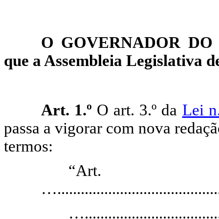
O GOVERNADOR DO E
que a
Assembleia
Legislativa de
Art. 1.º
O art. 3.º da
Lei n
passa a vigorar com nova redaçã
termos:
“
…
.........................................
…....................................