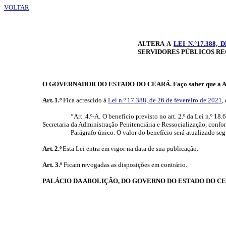
VOLTAR
ALTERA A
LEI N.°17.388,
SERVIDORES PÚBLICOS RE
O GOVERNADOR DO ESTADO DO CEARÁ. Faço saber que a
A
Art.
1.º
Fica acrescido à
Lei n.º 17.388, de 26 de fevereiro de 2021
,
“Art. 4.º-A. O benefício previsto no art. 2.º da Lei n.º 
Secretaria da Administração Penitenciária e
Ressocialização
, confo
Parágrafo único.
O valor do benefício será atualizado seg
Art.
2.º
Esta
Lei
entra
em
vigor na data de sua publicação.
Art. 3.º
Ficam revogadas as disposições em contrário.
PALÁCIO DA ABOLIÇÃO, DO GOVERNO DO ESTADO DO C