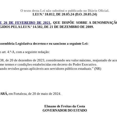
O texto desta Lei não substitui o publicado no Diário Oficial.
LEI N.° 18.812, DE 20.05.24 (
D.O.
20.05.24)
 DE 26 DE FEVEREIRO DE 2021
, QUE DISPÕE SOBRE A DENOMINAÇÃ
GIDOS
PELA LEI N.° 14.582, DE 21 DE DEZEMBRO DE 2009.
ssembleia
Legislativa decretou e eu sanciono a seguinte Lei:
 o art. 4.º-A, com a seguinte redação:
18.638, de 20 de dezembro de 2023, considerando seu valor máximo, reajustado de aco
rme termos e condições estabelecidas em decreto do Poder Executivo.
undo revisões gerais aplicáveis aos servidores públicos estaduais.”
(NR)
EARÁ,
em Fortaleza, de 20 de maio de 2024.
Elmano
de Freitas da Costa
GOVERNADOR DO ESTADO