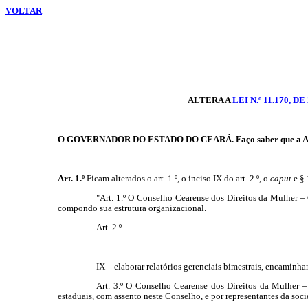
VOLTAR
ALTERA A
LEI N.º 11.170, D
O GOVERNADOR DO ESTADO DO CEARÁ. Faço saber que a Assembl
Art. 1.º
Ficam alterados o
art. 1.º, o inciso IX do art. 2.º, o
caput
e § 
"Art. 1.º O Conselho Cearense dos Direitos da Mulher – 
compondo sua estrutura organizacional.
Art. 2.º ….....................................................................................
..............................................................................................
IX – elaborar relatórios gerenciais bimestrais, encamin
Art. 3.º O Conselho Cearense dos Direitos da Mulher – C
estaduais, com assento neste Conselho, e por representantes da so