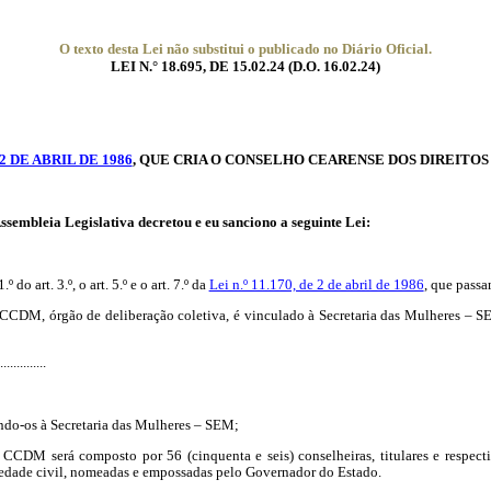
O texto desta Lei não substitui o publicado no Diário Oficial.
LEI N.° 18.695, DE 15.02.24 (D.O. 16.02.24)
E 2 DE ABRIL DE 1986
, QUE CRIA O CONSELHO CEARENSE DOS DIREITOS
eia Legislativa decretou e eu sanciono a seguinte Lei:
1.º do art. 3.º, o
art. 5.º e o
art. 7.º da
Lei n.º 11.170, de 2 de abril de 1986
, que passa
CCDM, órgão de deliberação coletiva, é vinculado à Secretaria das Mulheres – SEM
..............
hando-os à Secretaria das Mulheres – SEM;
CDM será composto por 56 (cinquenta e seis) conselheiras, titulares e respectivas
ciedade civil, nomeadas e empossadas pelo Governador do Estado.