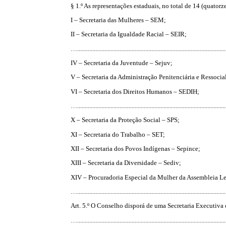
§ 1.º As representações estaduais, no total de 14 (quatorze
I – Secretaria das Mulheres – SEM;
II – Secretaria da Igualdade Racial – SEIR;
…..................................................................................................
IV – Secretaria da Juventude – Sejuv;
V – Secretaria da Administração Penitenciária e Ressoci
VI – Secretaria dos Direitos Humanos – SEDIH;
…..................................................................................................
X – Secretaria da Proteção Social – SPS;
XI – Secretaria do Trabalho – SET;
XII – Secretaria dos Povos Indígenas – Sepince;
XIII – Secretaria da Diversidade – Sediv;
XIV – Procuradoria Especial da Mulher da Assembleia Le
…..................................................................................................
Art. 5.º O Conselho disporá de uma Secretaria Executiva 
…..................................................................................................