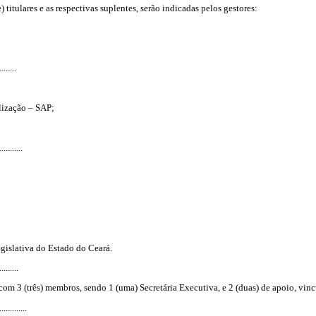
) titulares e as respectivas suplentes, serão indicadas pelos gestores:
........
alização – SAP;
...........
gislativa do Estado do Ceará.
.........
com 3 (três) membros, sendo 1 (uma) Secretária Executiva, e 2 (duas) de apoio, vin
.............