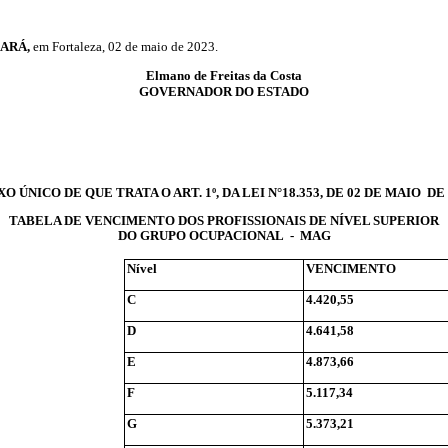
ARÁ,
em Fortaleza, 02 de maio de 2023.
Elmano
de Freitas da Costa
GOVERNADOR DO ESTADO
O ÚNICO DE QUE TRATA O ART. 1º, DA LEI N°18.353, DE 02 DE MAIO
DE 
TABELA DE VENCIMENTO DOS PROFISSIONAIS DE NÍVEL SUPERIOR
DO GRUPO OCUPACIONAL - MAG
Nível
VENCIMENTO
C
4.420,55
D
4.641,58
E
4.873,66
F
5.117,34
G
5.373,21