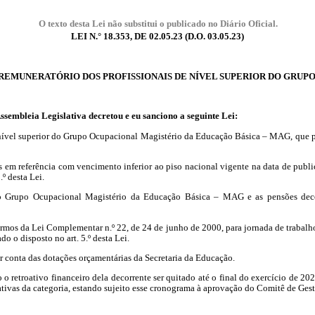
O texto desta Lei não substitui o publicado no Diário Oficial.
LEI N.° 18.353, DE 02.05.23 (
D.O.
03.05.23)
REMUNERATÓRIO DOS PROFISSIONAIS DE NÍVEL SUPERIOR DO GRUP
ssembleia
Legislativa decretou e eu sanciono a seguinte Lei:
 nível superior do Grupo Ocupacional Magistério da Educação Básica – MAG, que pas
referência com vencimento inferior ao piso nacional vigente na data de publicaç
.º desta Lei.
do Grupo Ocupacional Magistério da Educação Básica – MAG e as pensões decor
os da Lei Complementar n.º 22, de 24 de junho de 2000, para jornada de trabalho de
o o disposto no art. 5.º desta Lei.
r conta das dotações orçamentárias da Secretaria da Educação.
 o retroativo financeiro dela decorrente ser quitado até o final do exercício de 
ativas da categoria, estando sujeito esse cronograma à aprovação do Comitê de Ges