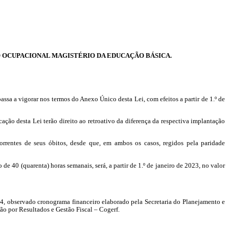
O OCUPACIONAL MAGISTÉRIO DA EDUCAÇÃO BÁSICA.
sa a vigorar nos termos do Anexo Único desta Lei, com efeitos a partir de 1.º de
ão desta Lei terão direito ao retroativo da diferença da respectiva implantação
rentes de seus óbitos, desde que, em ambos os casos, regidos pela paridade
 40 (quarenta) horas semanais, será, a partir de 1.º de janeiro de 2023, no valor
2024, observado cronograma financeiro elaborado pela Secretaria do Planejamento e
tão por Resultados e Gestão Fiscal –
Cogerf
.