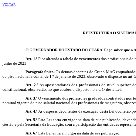
VOLTAR
REESTRUTURA O SISTEMA 
O GOVERNADOR DO ESTADO DO CEARÁ. Faço saber que a
A
Art. 1.º
Fica alterada a tabela de
vencimentos.
dos profissionais de
junho de 2023.
Parágrafo único.
Os demais docentes do Grupo MAG enquadrados em 
do piso nacional a contar de 1.º de janeiro de 2023, observado o disposto no art. 5
Art. 2.º
As aposentadorias dos profissionais de nível superior 
constitucional, observarão, no que couber, o disposto no art. 1º desta Lei.
Art. 3.º
O vencimento dos professores graduados contratados nos term
nominal vigente do piso salarial nacional dos profissionais de magistério, observad
Art. 4.º
As despesas decorrentes da execução desta Lei ocorrerão po
Art. 5.º
Esta Lei entra em vigor na data de sua publicação, devendo
Gestão e pela Secretaria da Educação, com a participação das entidades represent
Art. 6.º
Esta Lei entra em vigor na data de sua publicação.