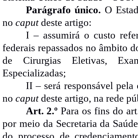
Parágrafo único.
O Estad
no
caput
deste artigo:
I – assumirá o custo ref
federais repassados no âmbito d
de Cirurgias Eletivas, Ex
Especializadas;
II – será responsável pel
no
caput
deste artigo, na rede pú
Art. 2.º
Para os fins do art.
por meio da Secretaria da Saúde
do processo de credenciament