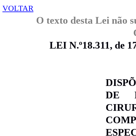
VOLTAR
O texto desta Lei não s
LEI N.º18.311
, de 1
DISP
DE 
CIRU
COMP
ESPE