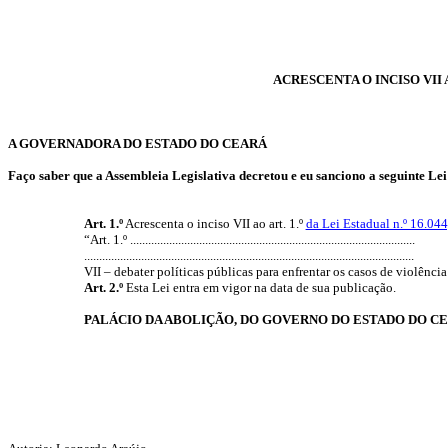
ACRESCENTA O INCISO VII A
A GOVERNADORA DO ESTADO DO CEARÁ
Faço
saber
que
a
Assembleia
Legislativa
decretou
e
eu
sanciono
a
seguinte
Lei
Art. 1.º
Acrescenta o inciso VII ao art. 1.º
da Lei Estadual n.º 16.04
“Art.
1.º ...
............................................................................................
..............................................................................................................
VII – debater políticas públicas para enfrentar os casos de violênci
Art. 2.º
Esta Lei entra em vigor na data de sua publicação.
PALÁCIO DA ABOLIÇÃO, DO GOVERNO DO ESTADO DO C