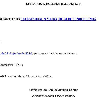
LEI Nº18.071, 19.05.2022 (D.O. 20.05.22)
O ART. 1.º DA
LEI ESTADUAL N.º 16.044, DE 28 DE JUNHO DE 2016
.
:
4, de 28 de junho de 2016
, que passa a ter a seguinte redação:
a doméstica.”
(NR)
EARÁ
, em Fortaleza, 19 de maio de 2022.
Maria
Izolda
Cela de Arruda Coelho
GOVERNADORA DO ESTADO