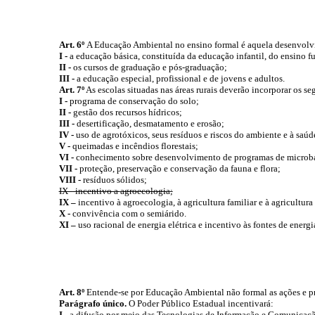
Art. 6º
A Educação Ambiental no ensino formal é aquela desenvolvid
I -
a educação básica, constituída da educação infantil, do ensino 
II -
os cursos de graduação e pós-graduação;
III -
a educação especial, profissional e de jovens e adultos.
Art. 7º
As escolas situadas nas áreas rurais deverão incorporar os se
I -
programa de conservação do solo;
II -
gestão dos recursos hídricos;
III -
desertificação, desmatamento e erosão;
IV -
uso de agrotóxicos, seus resíduos e riscos do ambiente e à saú
V -
queimadas e incêndios florestais;
VI -
conhecimento sobre desenvolvimento de programas de
microb
VII -
proteção, preservação e conservação da fauna e flora;
VIII -
resíduos sólidos;
IX -
incentivo a
agroecologia
;
IX –
incentivo à
agroecologia
, à agricultura familiar e à agricultura
X -
convivência com o
semiárido
.
XI –
uso racional de energia elétrica e incentivo às fontes de energ
Art. 8º
Entende-se por Educação Ambiental não formal as ações e prá
Parágrafo único.
O Poder Público Estadual incentivará:
I -
a difusão por meio das Tecnologias de Informação e Comunicação