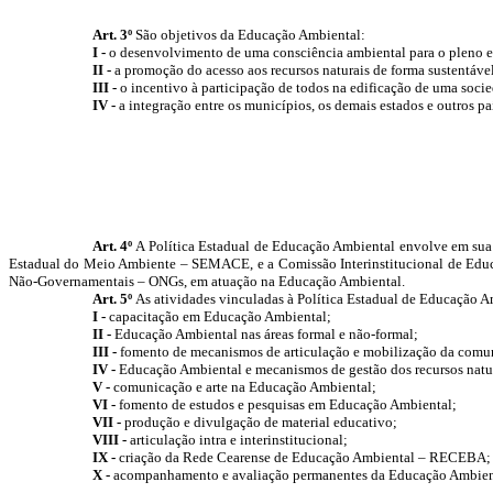
Art. 3º
São objetivos da Educação Ambiental:
I -
o desenvolvimento de uma consciência ambiental para o pleno e
II -
a promoção do acesso aos recursos naturais de forma sustentável 
III -
o incentivo à participação de todos na edificação de uma soci
IV -
a integração entre os municípios, os demais estados e outros p
Art. 4º
A Política Estadual de Educação Ambiental envolve em su
Estadual do Meio Ambiente – SEMACE, e a Comissão Interinstitucional de Educa
Não-Governamentais – ONGs, em atuação na Educação Ambiental.
Art. 5º
As atividades vinculadas à Política Estadual de Educação Am
I -
capacitação em Educação Ambiental;
II -
Educação Ambiental nas áreas formal e não-formal;
III -
fomento de mecanismos de articulação e mobilização da comu
IV -
Educação Ambiental e mecanismos de gestão dos recursos natur
V -
comunicação e arte na Educação Ambiental;
VI -
fomento de estudos e pesquisas em Educação Ambiental;
VII -
produção e divulgação de material educativo;
VIII -
articulação intra e interinstitucional;
IX -
criação da Rede Cearense de Educação Ambiental – RECEBA;
X -
acompanhamento e avaliação permanentes da Educação Ambient