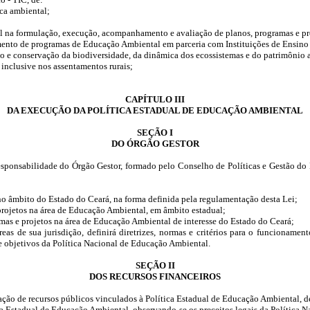
ca ambiental;
ivil na formulação, execução, acompanhamento e avaliação de planos, programas e p
mento de programas de Educação Ambiental em parceria com Instituições de Ensin
o e conservação da biodiversidade, da dinâmica dos ecossistemas e do patrimônio ar
, inclusive nos assentamentos rurais;
CAPÍTULO III
DA EXECUÇÃO DA POLÍTICA ESTADUAL DE EDUCAÇÃO AMBIENTAL
SEÇÃO I
DO ÓRGÃO GESTOR
responsabilidade do Órgão Gestor, formado pelo Conselho de Políticas e Gestão 
o âmbito do Estado do Ceará, na forma definida pela regulamentação desta Lei;
 projetos na área de Educação Ambiental, em âmbito estadual;
mas e projetos na área de Educação Ambiental de interesse do Estado do Ceará;
eas de sua jurisdição, definirá diretrizes, normas e critérios para o funcioname
e objetivos da Política Nacional de Educação Ambiental.
SEÇÃO II
DOS RECURSOS FINANCEIROS
cação de recursos públicos vinculados à Política Estadual de Educação Ambiental, de
ica Estadual de Educação Ambiental, observando-se os preceitos legais da Política