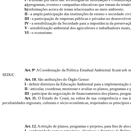
a)
programas, eventos e campanhas educativas que tratam da temáti
b)
informações acerca de temas relacionados ao meio ambiente;
II -
a ampla participação das instituições de ensino e sociedade c
III -
a participação de empresas públicas e privadas no desenvolvi
IV -
a sensibilização da Sociedade para a importância da preservaçã
V -
sensibilização ambiental dos agricultores e trabalhadores rurais
VI -
o ecoturismo.
Art. 9º
A Coordenação da Política Estadual Ambiental ficará sob 
SEDUC.
Art. 10.
São atribuições do Órgão Gestor:
I -
definir diretrizes da Educação Ambiental para a
implementação
n
II -
articular, coordenar, monitorar e avaliar os planos, programas e
III -
participar da negociação de financiamentos dos planos, progra
Art. 11.
O Estado do Ceará, na esfera de sua competência e nas ár
peculiaridades regionais, culturais e sócio-econômicas, respeitados
os princípios 
Art. 12.
A eleição de planos, programas e projetos, para fins de alo
I -
conformidade com os princípios, objetivos e diretrizes da Polít