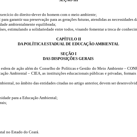
xercício do direito-dever do homem com o meio ambiente;
para garantir sua preservação para as gerações futuras, atendidas as necessidades da
edade ambientalmente equilibrada;
aíses, estimulando a solidariedade entre todos, visando fomentar a troca de conhec
CAPÍTULO II
DA POLÍTICA ESTADUAL DE EDUCAÇÃO AMBIENTAL
SEÇÃO I
DAS DISPOSIÇÕES GERAIS
a esfera de ação além do Conselho de Políticas e Gestão do Meio Ambiente – CON
ção Ambiental – CIEA, as instituições educacionais públicas e privadas, formais
biental, no âmbito das entidades citadas no artigo anterior, devem ser desenvolvid
nidade para a Educação Ambiental;
ais;
al no Estado do Ceará.