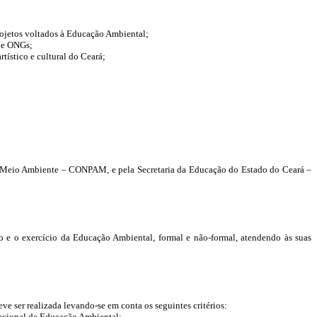
rojetos voltados à Educação Ambiental;
o e ONGs;
tístico e cultural do Ceará;
do Meio Ambiente – CONPAM, e pela Secretaria da Educação do Estado do Ceará –
nto e o exercício da Educação Ambiental, formal e não-formal, atendendo às
suas
ve ser realizada levando-se em conta os seguintes critérios:
 Nacional de Educação Ambiental;