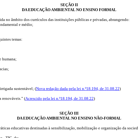
SEÇÃO II
DA EDUCAÇÃO AMBIENTAL NO ENSINO FORMAL
a no âmbito dos currículos das instituições públicas e privadas, abrangendo:
fundamental e médio;
guintes temas:
de humana;
acias
;
 irrigada sustentável;
(
Nova redação dada pela lei n.º18.194, de 31.08.22
)
ia renováveis.”
(
Acrescido pela lei n.º18.194, de 31.08.22
)
SEÇÃO III
DA EDUCAÇÃO AMBIENTAL NO ENSINO NÃO-FORMAL
ticas educativas destinadas à sensibilização, mobilização e organização da socied
 - TIC, de: