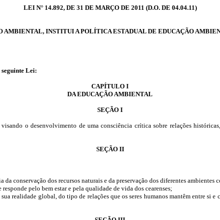
LEI N° 14.892, DE 31 DE MARÇO DE 2011 (
D.O.
DE 04.04.11)
 AMBIENTAL, INSTITUI A POLÍTICA ESTADUAL DE EDUCAÇÃO AMBIEN
 seguinte Lei:
CAPÍTULO I
DA EDUCAÇÃO AMBIENTAL
SEÇÃO I
sando o desenvolvimento de uma consciência crítica sobre relações históricas, 
SEÇÃO II
a da conservação dos recursos naturais e da preservação dos diferentes ambientes 
 responde pelo bem estar e pela qualidade de vida dos cearenses;
ua realidade global, do tipo de relações que os seres humanos mantêm entre si e 
SEÇÃO III