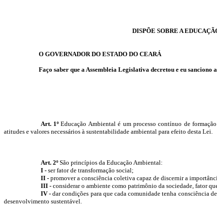
DISPÕE SOBRE A EDUCAÇÃO
O GOVERNADOR DO ESTADO DO CEARÁ
Faço saber que a
Assembleia
Legislativa decretou e eu sanciono a
Art. 1º
Educação Ambiental é um processo contínuo de formação vi
atitudes e valores necessários à sustentabilidade ambiental para efeito desta Lei.
Art. 2º
São princípios da Educação Ambiental:
I -
ser fator de transformação social;
II -
promover a consciência coletiva capaz de discernir a importânci
III -
considerar o ambiente como patrimônio da sociedade, fator que
IV -
dar condições para que cada comunidade tenha consciência de s
desenvolvimento sustentável.