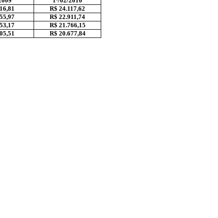
2009
1º/02/2010
16,81
R$ 24.117,62
55,97
R$ 22.911,74
53,17
R$ 21.766,15
05,51
R$ 20.677,84