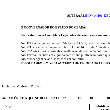
ALTERA A
LEI Nº 14.561, D
O OGOVERNADOR DO ESTADO DO CEARÁ:
Faço saber que a Assembleia Legislativa decretou e eu sanciono a
Art. 1º
Fica revogado o artigo 3º da Lei nº 14.561, de 21 de dezemb
Art. 2º
O anexo único a que se refere a Lei nº 14.561, de 21 de dez
Art. 3º
As despesas decorrentes da alteração determinada por esta L
Art. 4º
Esta Lei entra em vigor na data de sua publicação, salvo quan
Art. 5º
Revogam-se as disposições em contrário.
PALÁCIO IRACEMA, DO GOVERNO DO ESTADO DO CEARÁ
Iniciativa: Ministério Público
ANEXO ÚNICO A QUE SE REFERE A LEI Nº , DE DE DE 
Cargo
Subsídio a 