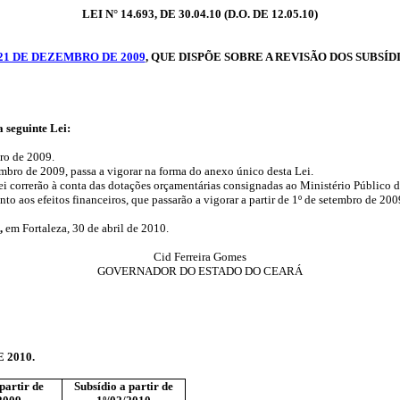
LEI N° 14.693, DE 30.04.10 (D.O. DE 12.05.10)
E 21 DE DEZEMBRO DE 2009
, QUE DISPÕE SOBRE A REVISÃO DOS SUBSÍ
 seguinte Lei:
ro de 2009.
embro de 2009, passa a vigorar na forma do anexo único desta Lei.
ei correrão à conta das dotações orçamentárias consignadas ao Ministério Público 
to aos efeitos financeiros, que passarão a vigorar a partir de 1º de setembro de 200
,
em Fortaleza, 30 de abril de 2010.
Cid Ferreira Gomes
GOVERNADOR DO ESTADO DO CEARÁ
2010.
partir de
Subsídio a partir de