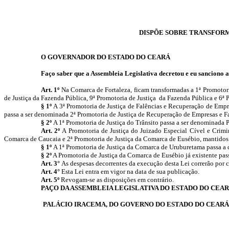
DISPÕE SOBRE TRANSFORM
O GOVERNADOR DO ESTADO DO CEARÁ
Faço saber que a Assembleia Legislativa decretou e eu sanciono a
Art. 1º
Na Comarca de Fortaleza, ficam transformadas a 1ª Promotoria
de Justiça da Fazenda Pública, 9ª Promotoria de Justiça da Fazenda Pública e 6ª P
§ 1º
A 3ª Promotoria de Justiça de Falências e Recuperação de Empr
passa a ser denominada 2ª Promotoria de Justiça de Recuperação de Empresas e Fal
§ 2º
A 1ª Promotoria de Justiça do Trânsito passa a ser denominada Pr
Art. 2º
A Promotoria de Justiça do Juizado Especial Cível e Crimi
Comarca de Caucaia e 2ª Promotoria de Justiça da Comarca de Eusébio, mantidos o
§ 1º
A 1ª Promotoria de Justiça da Comarca de Uruburetama passa a 
§ 2º
A Promotoria de Justiça da Comarca de Eusébio já existente pass
Art. 3°
As despesas decorrentes da execução desta Lei correrão por c
Art. 4°
Esta Lei entra em vigor na data de sua publicação.
Art. 5º
Revogam-se as disposições em contrário.
PAÇO DA ASSEMBLEIA LEGISLATIVA DO ESTADO DO CEAR
PALÁCIO IRACEMA, DO GOVERNO DO ESTADO DO CEARÁ