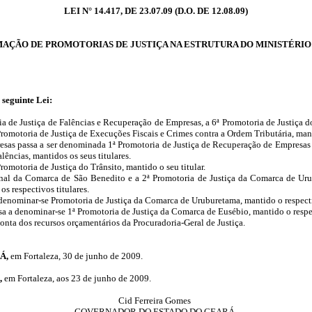
LEI N° 14.417, DE 23.07.09 (D.O. DE 12.08.09)
AÇÃO DE PROMOTORIAS DE JUSTIÇA NA ESTRUTURA DO MINISTÉRIO 
 seguinte Lei:
 de Justiça de Falências e Recuperação de Empresas, a 6ª Promotoria de Justiça do
romotoria de Justiça de Execuções Fiscais e Crimes contra a Ordem Tributária, manti
esas passa a ser denominada 1ª Promotoria de Justiça de Recuperação de Empresas e
ências, mantidos os seus titulares.
omotoria de Justiça do Trânsito, mantido o seu titular.
nal da Comarca de São Benedito e a 2ª Promotoria de Justiça da Comarca de Urub
s respectivos titulares.
denominar-se Promotoria de Justiça da Comarca de Uruburetama, mantido o respectiv
a a denominar-se 1ª Promotoria de Justiça da Comarca de Eusébio, mantido o respec
onta dos recursos orçamentários da Procuradoria-Geral de Justiça.
Á,
em Fortaleza, 30 de junho de 2009.
,
em Fortaleza, aos 23 de junho de 2009.
Cid Ferreira Gomes
GOVERNADOR DO ESTADO DO CEARÁ