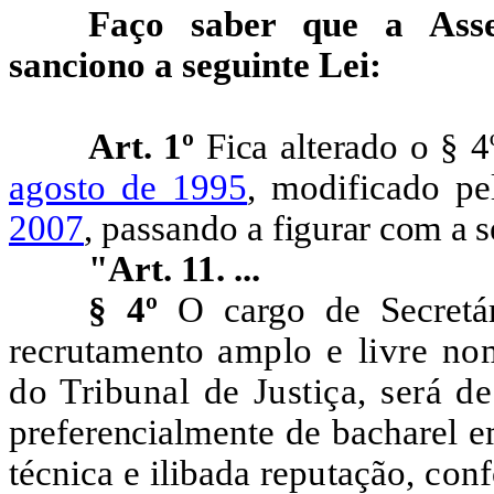
Faço saber que a Asse
sanciono a seguinte Lei:
Art. 1º
Fica alterado o § 4
agosto de 1995
, modificado p
2007
, passando a
figurar com a s
"Art. 11. ...
§ 4º
O cargo de Secretár
recrutamento
amplo e livre no
do Tribunal de Justiça, será d
preferencialmente de bacharel e
técnica e ilibada
reputação, con