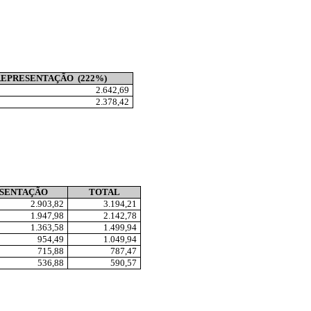
REPRESENTAÇÃO
(222%)
2.642,69
2.378,42
SENTAÇÃO
TOTAL
2.903,82
3.194,21
1.947,98
2.142,78
1.363,58
1.499,94
954,49
1.049,9
4
715,88
787,47
536,88
590,57