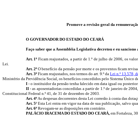
Promove a revisão geral da remuneração 
O GOVERNADOR DO ESTADO DO CEARÁ
Faço saber que a Assembléia Legislativa decretou e eu sanciono a
Art. 1º
Ficam reajustados, a partir de 1.º de julho de 2006, os valo
Lei.
Art. 2º
O benefício da pensão por morte e os proventos ficam revisa
Art. 3º
Ficam reajustados, nos termos do art. 9.º da
Lei n.º 13.578, 
Ministério da Previdência Social, os benefícios concedidos pelo Sistema Único 
I -
o instituidor da pensão tenha falecido em data igual ou posterior
II -
as aposentadorias concedidas a partir de 1.º de janeiro de 200
Constitucional Federal n.º 41, de 31 de dezembro de 2003.
Art. 4º
As despesas decorrentes desta Lei correrão à conta das dotaç
Art. 5
º Esta Lei entra em vigor na data de sua publicação, salvo quan
Art. 6º
Revogam-se as disposições em contrário.
PALÁCIO IRACEMA DO ESTADO DO CEARÁ,
em Fortaleza, 30