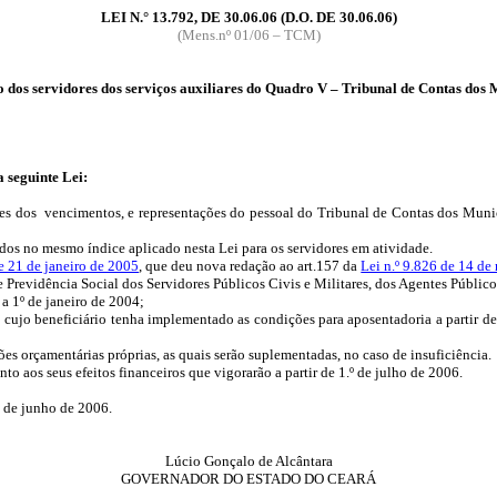
LEI N.° 13.792, DE 30.06.06 (D.O. DE 30.06.06)
(Mens.nº 01/06 – TCM)
dos servidores dos serviços auxiliares do Quadro V – Tribunal de Contas dos 
 seguinte Lei:
res dos
vencimentos, e representações do pessoal do Tribunal de Contas dos Municíp
dos no mesmo índice aplicado nesta Lei para os servidores em atividade.
de 21 de janeiro de 2005
, que deu nova redação ao art.157 da
Lei n.º 9.826 de 14 d
de Previdência Social dos Servidores Públicos Civis e Militares, dos Agentes Públ
 a 1º de janeiro de 2004;
4, cujo beneficiário tenha implementado as condições para aposentadoria a partir 
ões orçamentárias próprias, as quais serão suplementadas, no caso de insuficiência.
to aos seus efeitos financeiros que vigorarão a partir de 1.º de julho de 2006.
 de junho de 2006.
Lúcio Gonçalo de Alcântara
GOVERNADOR DO ESTADO DO CEARÁ