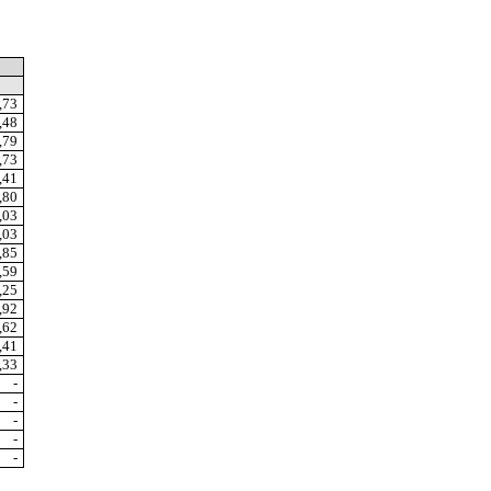
,73
,48
,79
,73
,41
,80
,03
,03
,85
,59
,25
,92
,62
,41
,33
-
-
-
-
-