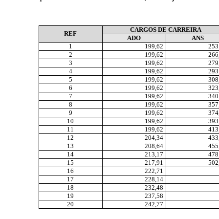
CARGOS DE CARREIRA
REF
ADO
ANS
1
199,62
253
2
199,62
266
3
199,62
279
4
199,62
293
5
199,62
308
6
199,62
323
7
199,62
340
8
199,62
357
9
199,62
374
10
199,62
393
11
199,62
413
12
204,34
433
13
208,64
455
14
213,17
478
15
217,91
502
16
222,71
17
228,14
18
232,48
19
237,58
20
242,77