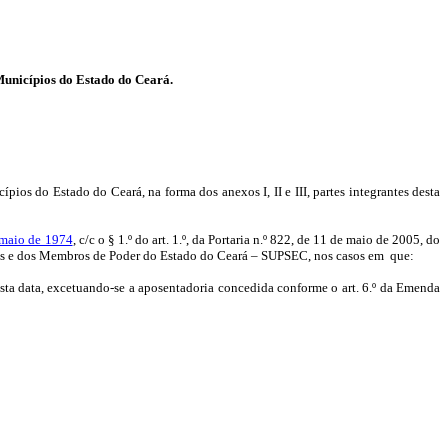
Municípios do Estado do Ceará.
ios do Estado do Ceará, na forma dos anexos I, II e III, partes integrantes desta
e maio de 1974
, c/c o § 1.º do art. 1.º, da Portaria n.º 822, de 11 de maio de 2005, do
icos e dos Membros de Poder do Estado do Ceará – SUPSEC, nos casos em
que:
desta data, excetuando-se a aposentadoria concedida conforme o art. 6.º da Emenda