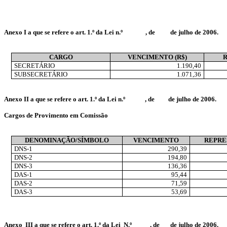
Anexo I a que se refere o art. 1.º da Lei n.º
, de
de julho de 2006.
CARGO
VENCIMENTO (R$)
SECRETÁRIO
1.190,40
SUBSECRETÁRIO
1.071,36
Anexo II a que se refere o art. 1.º da Lei n.º
, de
de julho de 2006.
Cargos de Provimento em Comissão
DENOMINAÇÃO/SÍMBOLO
VENCIMENTO
REPRE
DNS-1
290,39
DNS-2
194,80
DNS-3
136,36
DAS-1
95,44
DAS-2
71,59
DAS-3
53,69
Anexo
III a que se refere o art. 1.º da Lei
N.º
, de
de julho de 2006.