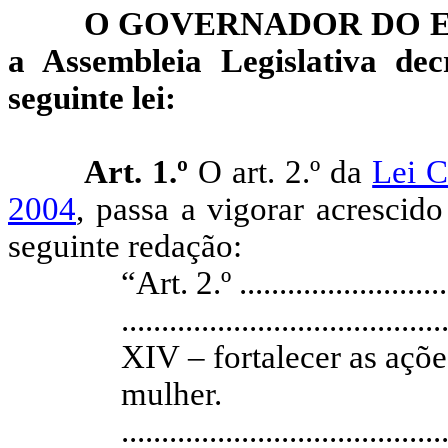
O GOVERNADOR DO 
a
Assembleia
Legislativa dec
seguinte lei:
Art. 1.º
O art. 2.º da
Lei C
2004
, passa a vigorar acrescid
seguinte redação:
“Art.
2.º ...
.......................
........................................
XIV – fortalecer as açõe
mulher.
........................................